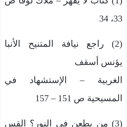
(1) كتاب لا يُقهر – ملاك لوقا ص
33، 34
(2) راجع نيافة المتنيح الأنبا
يؤنس أسقف
الغربية – الإستشهاد في
المسيحية ص 151 – 157
(3) من يطعن في النور؟ القس