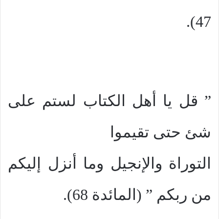
47).
” قل يا أهل الكتاب لستم على
شئ حتى تقيموا
التوراة والإنجيل وما أنزل إليكم
من ربكم ” (المائدة 68).