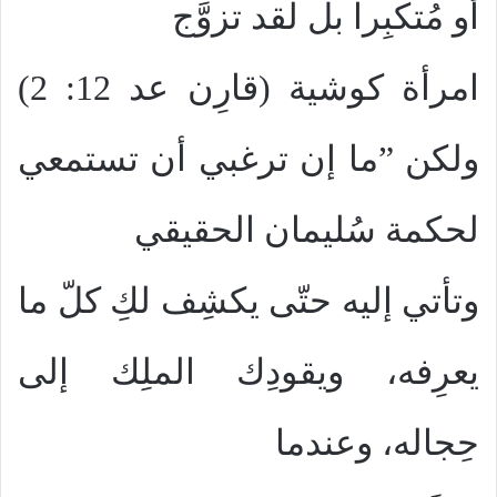
أو مُتكبِراً بل لقد تزوَّج
امرأة كوشية (قارِن عد 12: 2)
ولكن ”ما إن ترغبي أن تستمعي
لحكمة سُليمان الحقيقي
وتأتي إليه حتّى يكشِف لكِ كلّ ما
يعرِفه، ويقودِك الملِك إلى
حِجاله، وعندما