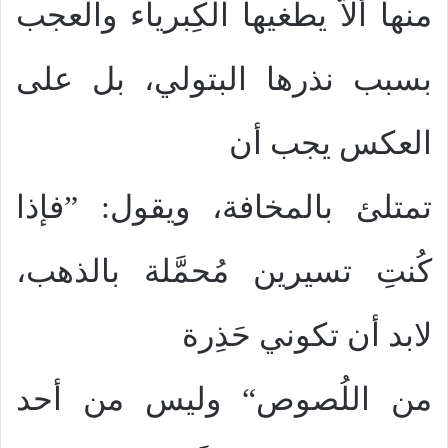
منها ألاَّ يطغيها الكِبرياء والعجب
بسبب نذرها البتولي، بل على
العكس يجب أن
تمتلئ بالمخافة، ويقول: ”فإذا
كُنتِ تسيرين مُحمَّلة بالذهب،
لابد أن تكوني حَذِرة
من اللُصوص“ وليس من أحد