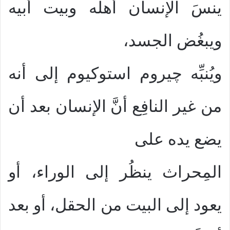
ينسَ الإنسان أهله وبيت أبيه
ويبغُض الجسد،
ويُنبِّه چيروم استوكيوم إلى أنه
من غير النافِع أنَّ الإنسان بعد أن
يضع يده على
المِحراث ينظُر إلى الوراء، أو
يعود إلى البيت من الحقل، أو بعد