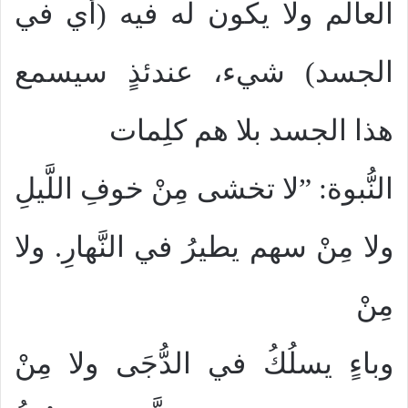
العالم ولا يكون له فيه (أي في
الجسد) شيء، عندئذٍ سيسمع
هذا الجسد بلا هم كلِمات
النُّبوة: ”لا تخشى مِنْ خوفِ اللَّيلِ
ولا مِنْ سهم يطيرُ في النَّهارِ. ولا
مِنْ
وباءٍ يسلُكُ في الدُّجَى ولا مِنْ