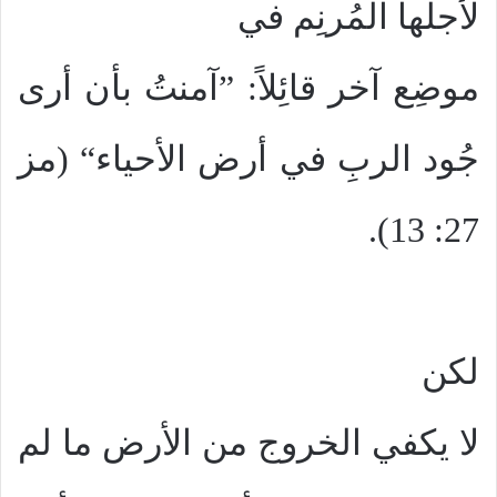
لأجلها المُرنِم في
موضِع آخر قائِلاً: ”آمنتُ بأن أرى
جُود الربِ في أرض الأحياء“ (مز
27: 13).
لكن
لا يكفي الخروج من الأرض ما لم