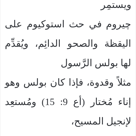
ويستمِر
چيروم في حث استوكيوم على
اليقظة والصحو الدائِم، ويُقدِّم
لها بولس الرَّسول
مثلاً وقدوة، فإذا كان بولس وهو
إناء مُختار (أع 9: 15) ومُستعِد
لإنجيل المسيح،