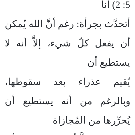
5: 2) أنا
أتحدَّث بجرأة: رغم أنَّ الله يُمكن
أن يفعل كلّ شيء، إلاَّ أنه لا
يستطيع أن
يُقيم عذراء بعد سقوطها،
وبالرغم من أنه يستطيع أن
يُحرِّرها من المُجازاة