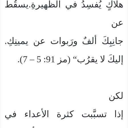
هلاكٍ يُفسِدُ في الظَّهيرةِ.يسقُطُ
عن
جانِبِكَ ألفٌ ورَبوات عن يمينِكِ.
إليكَ لا يقرُب“ (مز 91: 5 – 7).
لكن
إذا تسبَّبت كثرة الأعداء في