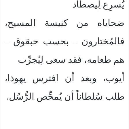
يُسرِع لِيصطاد
ضحاياه من كنيسة المسيح،
فالمُختارون – بحسب حبقوق –
هم طعامه، فقد سعى لِيُجرِّب
أيوب، وبعد أن افترس يهوذا،
طلب سُلطاناً أن يُمحِّص الرُّسُل.