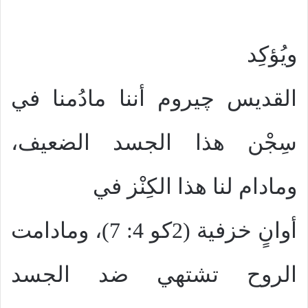
ويُؤكِد
القديس چيروم أننا مادُمنا في
سِجْن هذا الجسد الضعيف،
ومادام لنا هذا الكِنْز في
أوانٍ خزفية (2كو 4: 7)، ومادامت
الروح تشتهي ضد الجسد