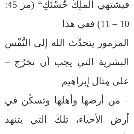
فيشتهي الملِكُ حُسْنَكِ“ (مز 45:
10 – 11) ففي هذا
المزمور يتحدَّث الله إلى النَّفْس
البشرية التي يجب أن تخرُج –
على مِثال إبراهيم
– من أرضها وأهلها وتسكُن في
أرض الأحياء، تلكَ التي يتنهد