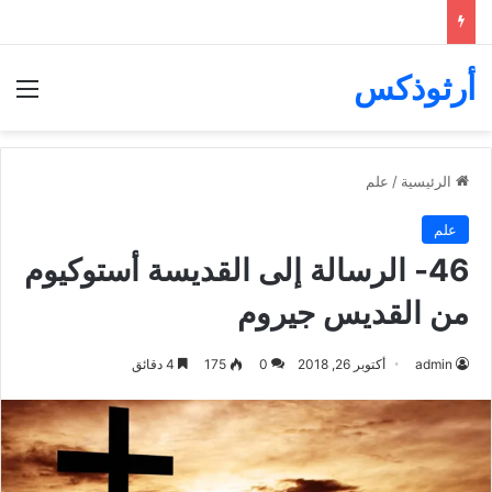
أرثوذكس
الق
الرئيسية
/
علم
علم
46- الرسالة إلى القديسة أستوكيوم
من القديس جيروم
admin
أكتوبر 26, 2018
0
175
4 دقائق