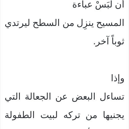
أن لَبَسْ عباءة
المسيح ينزِل من السطح ليرتدي
ثوباً آخر.
وإذا
تساءل البعض عن الجعالة التي
يجنيها من تركه لبيت الطفولة