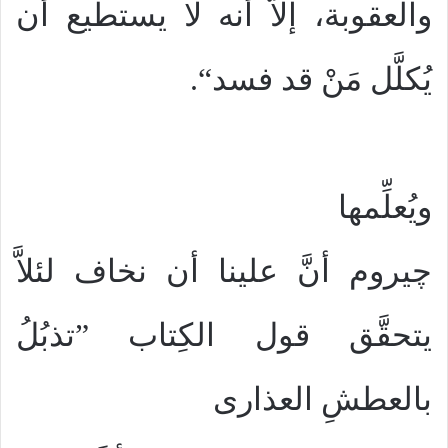
والعقوبة، إلاَّ أنه لا يستطيع أن
يُكلَّل مَنْ قد فسد“.
ويُعلِّمها
چيروم أنَّ علينا أن نخاف لئلاَّ
يتحقَّق قول الكِتاب ”تذبُلُ
بالعطشِ العذارى