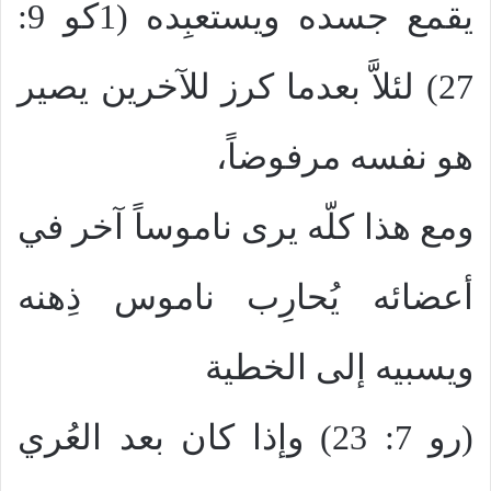
يقمع جسده ويستعبِده (1كو 9:
27) لئلاَّ بعدما كرز للآخرين يصير
هو نفسه مرفوضاً،
ومع هذا كلّه يرى ناموساً آخر في
أعضائه يُحارِب ناموس ذِهنه
ويسبيه إلى الخطية
(رو 7: 23) وإذا كان بعد العُري