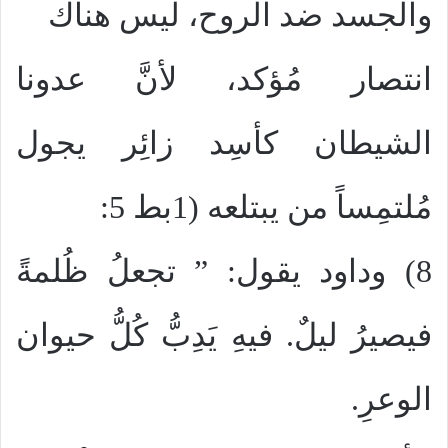
والجسد ضد الروح، ليس هناك
انتصار مُؤكد، لأنَّ عدونا
الشيطان كأسِد زائِر يجول
مُلتمِساً من يبتلعه (1بط 5:
8) وداود يقول: ” تجعلُ ظُلمةً
فيصيرُ ليلٌ. فيهِ يَدِبُّ كُلُّ حيوان
الوعرِ.