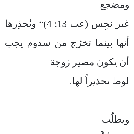
ومضجع
غير نجِس (عب 13: 4)“ ويُحذِرها
أنها بينما تخرُج من سدوم يجب
أن يكون مصير زوجة
لوط تحذيراً لها.
ويطلُب