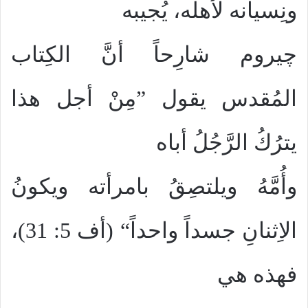
ونِسيانه لأهله، يُجيبه
چيروم شارِحاً أنَّ الكِتاب
المُقدس يقول ”مِنْ أجل هذا
يترُكُ الرَّجُلُ أباه
وأُمَّهُ ويلتصِقُ بامرأته ويكونُ
الاِثنانِ جسداً واحداً“ (أف 5: 31)،
فهذه هي