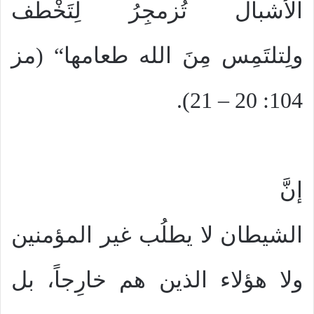
الأشبال تُزمجِرُ لِتَخْطف
ولِتلتَمِس مِنَ الله طعامها“ (مز
104: 20 – 21).
إنَّ
الشيطان لا يطلُب غير المؤمنين
ولا هؤلاء الذين هم خارِجاً، بل