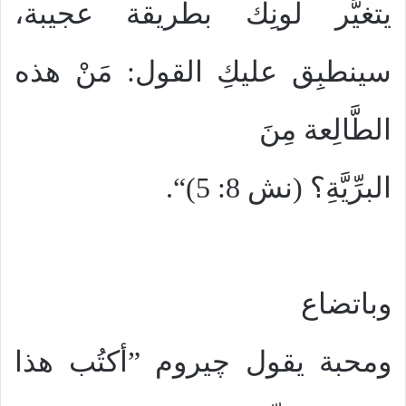
يتغيَّر لونِك بطريقة عجيبة،
سينطبِق عليكِ القول: مَنْ هذه
الطَّالِعة مِنَ
البرِّيَّةِ؟ (نش 8: 5)“.
وباتضاع
ومحبة يقول چيروم ”أكتُب هذا