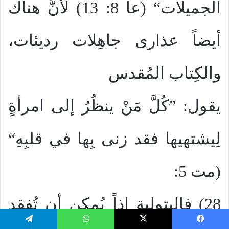
الجميلات“ (عا 8: 13) لأنَّ هناك
أيضاً عذارى جاهِلات رديئات،
والكِتاب المُقدس
يقول: ”كُلَّ مَنْ ينظُرُ إلى امرأةٍ
لِيشتهيها فقد زنى بِها في قلبِهِ“
(مت 5:
28) فالبتولية إذاً يُمكن أن تُفقد
يسبوك
‫X
واتساب
تيلقرام