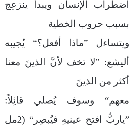
اضطراب الإنسان ويبدأ ينزعِج
بسبب حروب الخطية
ويتساءل ”ماذا أفعل؟“ يُجيبه
أليشع: ”لا تخف لأنَّ الذينَ معنا
أكثر من الذينَ
معهم“ وسوف يُصلي قائِلاً:
”ياربُّ افتح عينيهِ فيُبصِر“ (2مل