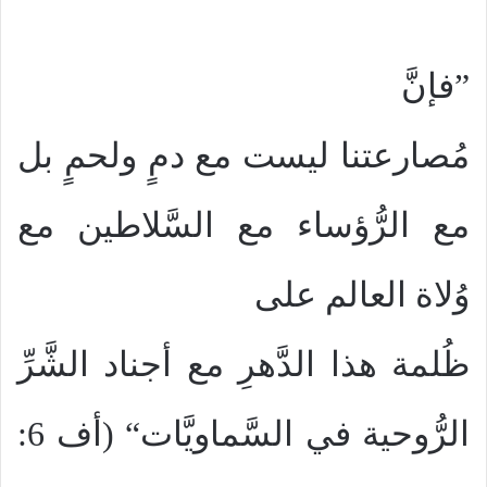
”فإنَّ
مُصارعتنا ليست مع دمٍ ولحمٍ بل
مع الرُّؤساء مع السَّلاطين مع
وُلاة العالم على
ظُلمة هذا الدَّهرِ مع أجناد الشَّرِّ
الرُّوحية في السَّماويَّات“ (أف 6: