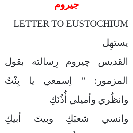
جيروم
LETTER TO EUSTOCHIUM
يستهِل
القديس چيروم رِسالته بقول
المزمور: ” اِسمعي يا بِنْتُ
وانظُري وأميلي أُذُنَكِ
وانسي شعبَكِ وبيتَ أبيكِ