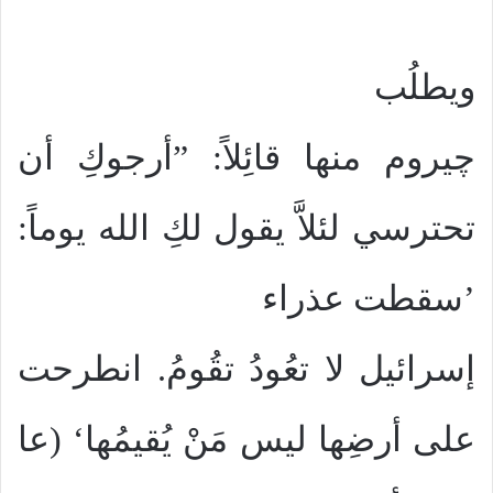
ويطلُب
چيروم منها قائِلاً: ”أرجوكِ أن
تحترسي لئلاَّ يقول لكِ الله يوماً:
’سقطت عذراء
إسرائيل لا تعُودُ تقُومُ. انطرحت
على أرضِها ليس مَنْ يُقيمُها‘ (عا