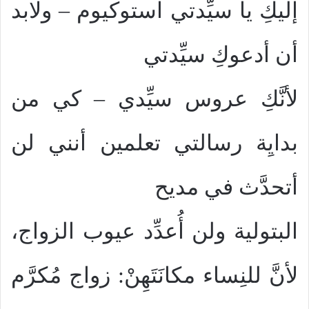
إليكِ يا سيِّدتي استوكيوم – ولابد
أن أدعوكِ سيِّدتي
لأنَّكِ عروس سيِّدي – كي من
بدايِة رسالتي تعلمين أنني لن
أتحدَّث في مديح
البتولية ولن أُعدِّد عيوب الزواج،
لأنَّ للنِساء مكانَتَهِنْ: زواج مُكرَّم