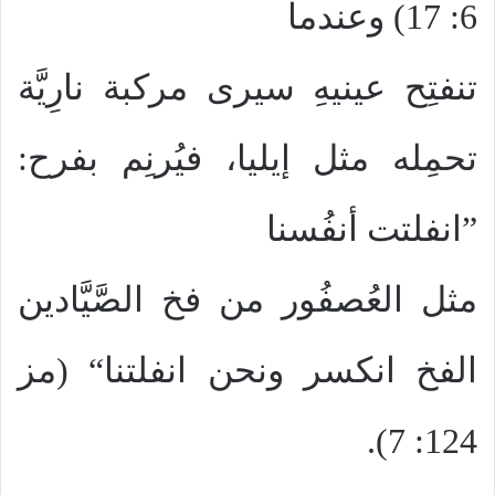
6: 17) وعندما
تنفتِح عينيهِ سيرى مركبة نارِيَّة
تحمِله مثل إيليا، فيُرنِم بفرح:
”انفلتت أنفُسنا
مثل العُصفُور من فخ الصَّيَّادين
الفخ انكسر ونحن انفلتنا“ (مز
124: 7).