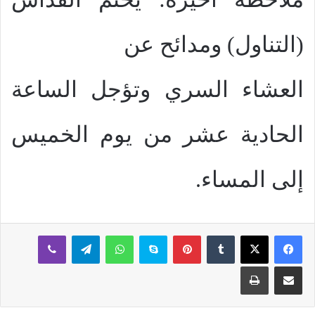
(التناول) ومدائح عن
العشاء السري وتؤجل الساعة
الحادية عشر من يوم الخميس
إلى المساء.
بينتيريست
سكايب
واتساب
تيلقرام
ڤايبر
مشاركة عبر البريد
طباعة