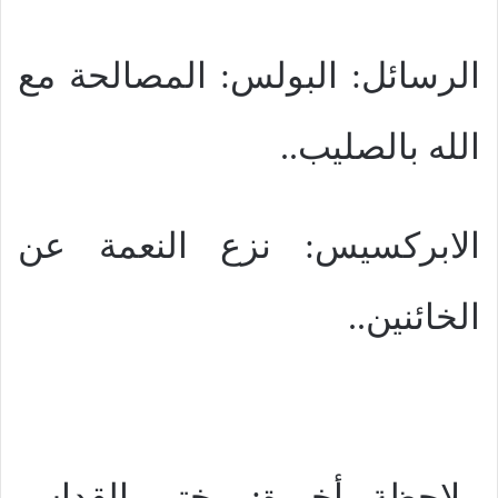
الرسائل: البولس: المصالحة مع
الله بالصليب..
الابركسيس: نزع النعمة عن
الخائنين..
ملاحظة أخيرة: يختم القداس