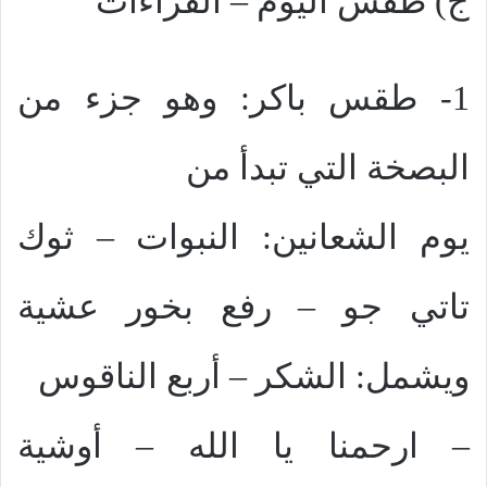
ج) طقس اليوم – القراءات
1- طقس باكر: وهو جزء من
البصخة التي تبدأ من
يوم الشعانين: النبوات – ثوك
تاتي جو – رفع بخور عشية
ويشمل: الشكر – أربع الناقوس
– ارحمنا يا الله – أوشية