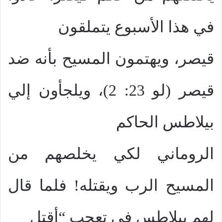
في هذا الأسبوع يتملقون
قيصر، ويهتمون المسيح بأنه ضد
قيصر (لو 23: 2)، ويلجأون إلي
بيلاطس الحاكم
الروماني لكي يخلصهم من
المسيح الرب ويقتله! فلما قال
لهم بيلاطس في تعجب “أقتل