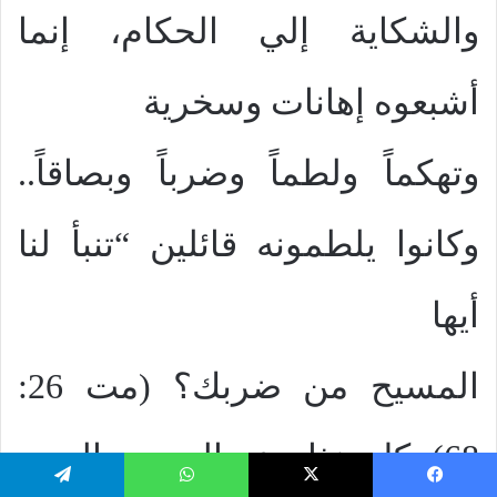
والشكاية إلي الحكام، إنما
أشبعوه إهانات وسخرية
وتهكماً ولطماً وضرباً وبصاقاً..
وكانوا يلطمونه قائلين “تنبأ لنا
أيها
المسيح من ضربك؟ (مت 26:
68). كل هذا، ضد المسيح الوديع
يسبوك
‫X
واتساب
تيلقرام