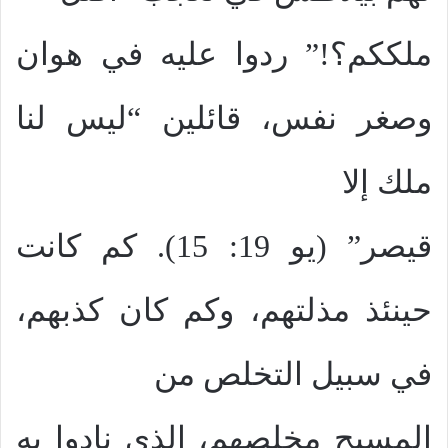
ملككم؟!” ردوا عليه في هوان
وصغر نفس، قائلين “ليس لنا
ملك إلا
قيصر” (يو 19: 15). كم كانت
حينئذ مذلتهم، وكم كان كذبهم،
في سبيل التخلص من
المسيح مخلصهم، الذي نادوا به