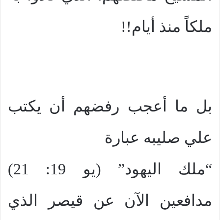
ملكاً منذ أيام!!
بل ما أعجب رفضهم أن يكتب
علي صليبه عبارة
“ملك اليهود” (يو 19: 21)
مدافعين الآن عن قيصر الذي