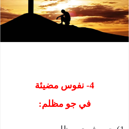
4- نفوس مضيئة
في جو مظلم: