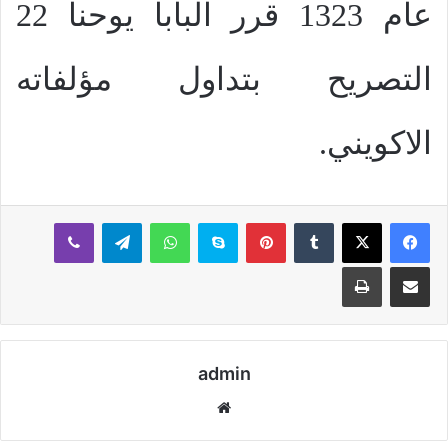
عام 1323 قرر البابا يوحنا 22
التصريح بتداول مؤلفاته
الاكويني.
بينتيريست
سكايب
واتساب
تيلقرام
ڤايبر
مشاركة عبر البريد
طباعة
admin
موقع
الويب