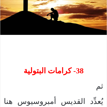
38- كرامات البتولية
ثم
يُعدِّد القديس أمبروسيوس هنا