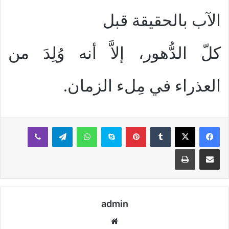
الآب بالحقيقة قبل
كلّ الدُّهور، إلاَّ أنه وُلِدَ من
العذراء في مِلء الزمان.
بينتيريست
سكايب
واتساب
تيلقرام
ڤايبر
مشاركة عبر البريد
طباعة
admin
موقع