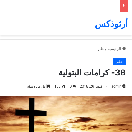
أرثوذكس
الق
الرئيسية
/
علم
علم
38- كرامات البتولية
admin
أكتوبر 26, 2018
0
153
أقل من دقيقة