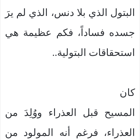
البتول الذي بلا دنس، الذي لم يرَ
جسده فساداً، فكم عظيمة هي
استحقاقات البتولية..
كان
المسيح قبل العذراء ووُلِدَ من
العذراء، فرغم أنه المولود من