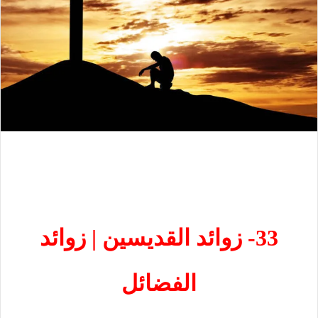
33- زوائد القديسين | زوائد
الفضائل