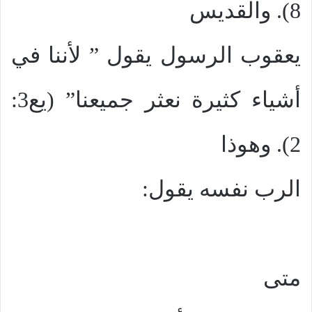
8). والقديس
يعقوب الرسول يقول ” لأننا في
أشياء كثيرة نعثر جميعنا” (يع3:
2). وهوذا
الرب نفسه يقول:
متى