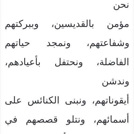
نحن
مؤمن بالقديسين، وببركتهم
وشفاعتهم، ونمجد حياتهم
الفاضلة، ونحتفل بأعيادهم،
وندشن
أيقوناتهم، ونبنى الكنائس على
أسمائهم، ونتلو قصصهم في