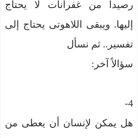
رصيداً من غفرانات لا يحتاج
إليها. ويبقى اللاهوتى يحتاج إلى
تفسير.. ثم نسأل
سؤالاً آخر:
4-
هل يمكن لإنسان أن يعطى من