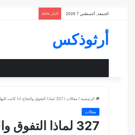
الجمعة, أغسطس 7 2026
أخبار عاجلة
أرثوذكس
الرئيسية
/
مقالات
/
327 لماذا التفوق والنجاح اذا كانت النهايه هي الانتقال للابديه ؟ † سؤال للبابا شنوده الثالث † 2000
مقالات
327 لماذا التفوق و