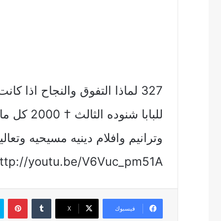
327 لماذا التفوق والنجاح اذا كا
للبابا شنو
وترانيم وافلام دينيه مسيحيه وتع
ttp://youtu.be/V6Vuc_pm51A
بين
فيسبوك
‫X