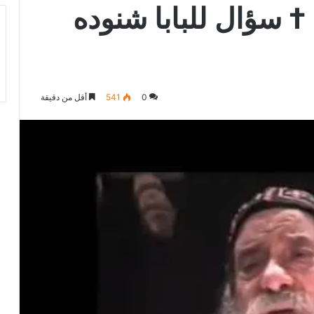
 † سؤال للبابا شنوده
0
541
أقل من دقيقة