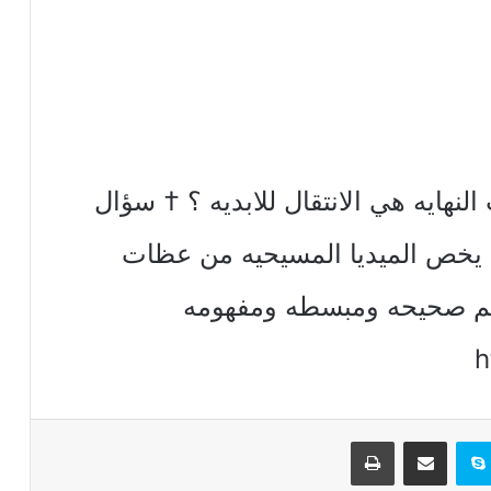
نت النهايه هي الانتقال للابديه ؟ † سؤال
ده الثالث † 2000 كل ما يخص الميديا المسيحيه من عظات
اليم صحيحه ومبسطه ومفهومه
h
تيريست
سكايب
مشاركة عبر البريد
طباعة