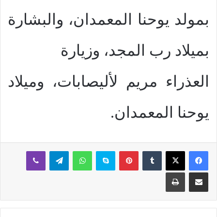
بمولد يوحنا المعمدان، والبشارة
بميلاد رب المجد، وزيارة
العذراء مريم لأليصابات، وميلاد
يوحنا المعمدان.
بينتيريست
سكايب
واتساب
تيلقرام
ڤايبر
مشاركة عبر البريد
طباعة