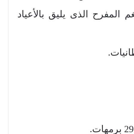
غم المفرح الذى يليق بالأعياد
انيات.