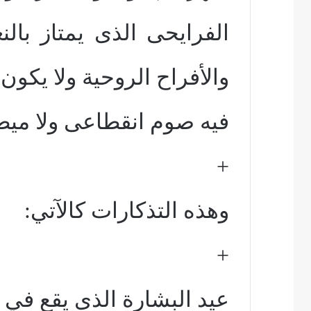
الفرايحى الذى يمتاز بالن
والأفراح الروحية ولا يكون
فيه صوم انقطاعى ولا ميط
+
وهذه التذكارات كالآتي:
+
عيد البشارة الذى يقع في 29 برمهات.