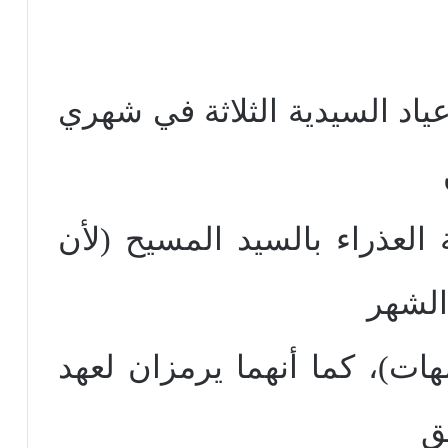
 29 تذكار الأعياد السيدية الثلاثة في شهري
العذراء بالسيد المسيح (لأن
الشهر
 لهما أي في29 برمهات)، كما أنهما يرمزان لعهد
ق