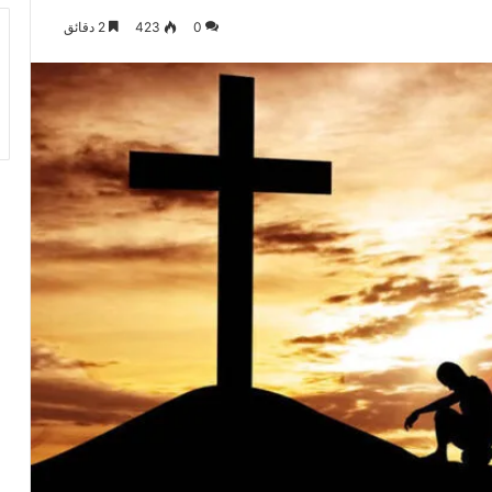
0
423
2 دقائق