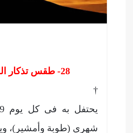
28- طقس تذكار البشارة والميلاد والقيامة
†
شهرى (طوبة وأمشير)، و