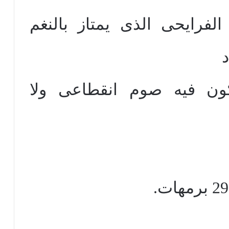
الفرايحى الذى يمتاز بالنغم
د
يكون فيه صوم انقطاعى ولا