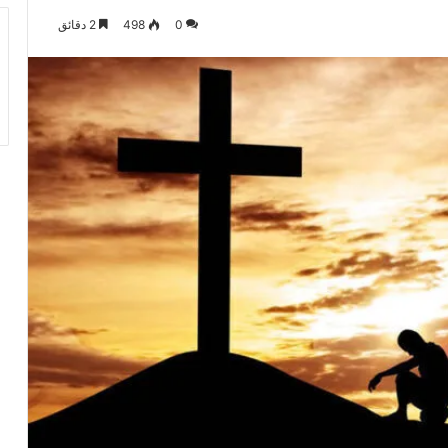
0
498
2 دقائق