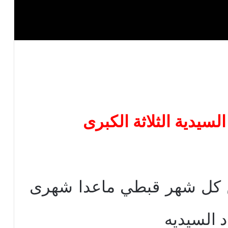
 فى كل يوم 29 من كل شهر قبطي ماعدا شهرى
د السيديه