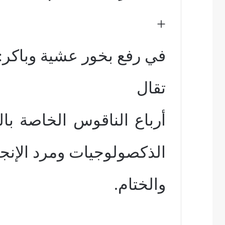
+
في رفع بخور عشية وباكر:
تقال
أرباع الناقوس الخاصة بال
الذكصولوجيات ومرد الإنج
والختام.