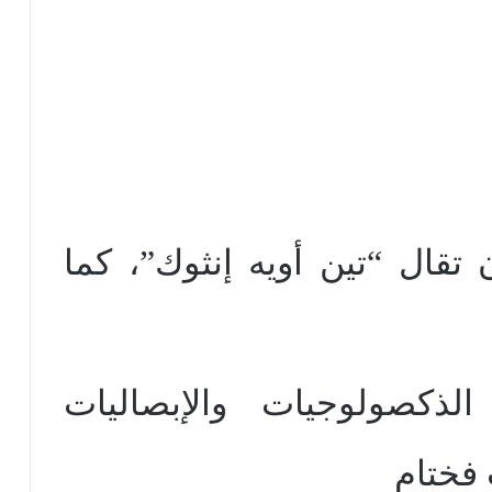
 تقال “تين أويه إنثوك”، كما
الذكصولوجيات والإبصاليات
 فختام