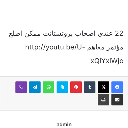
22 عندى اصحاب بروتستانت ممكن اطلع
مؤتمر معاهم http://youtu.be/U-
xQIYxlWjo
بينتيريست
سكايب
واتساب
تيلقرام
ڤايبر
مشاركة عبر البريد
طباعة
admin