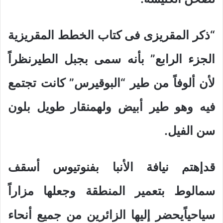
“ذكر المقريزى فى كتاب الخطط المقريزية
الجزء الرابع” بأنه سمى بجبل الطيرنظراً
لأن ألوفاً من طير “البوقيرس” كانت تجتمع
فيه وهو طير أبيض ولهمنقار طويل بلون
سن الفيل.
قدإهتم نيافة الأنبا بفنوتيوس أسقف
سمالوط بتعمير المنطقة وجعلها مزاراً
سياحياًيحضر إليها الزائرين من جميع أنحاء