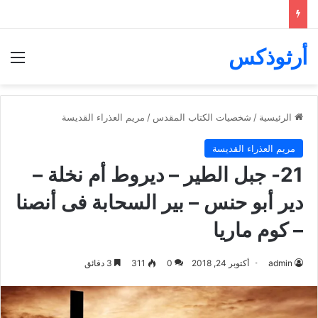
أرثوذكس
الق
الرئيسية
/
شخصيات الكتاب المقدس
/
مريم العذراء القديسة
مريم العذراء القديسة
21- جبل الطير – ديروط أم نخلة –
دير أبو حنس – بير السحابة فى أنصنا
– كوم ماريا
admin
أكتوبر 24, 2018
0
311
3 دقائق