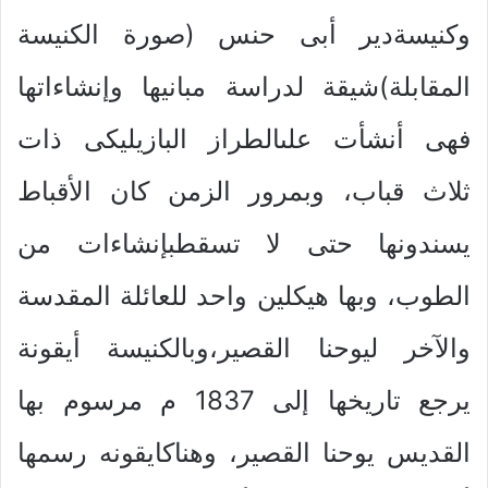
وكنيسةدير أبى حنس (صورة الكنيسة
المقابلة)شيقة لدراسة مبانيها وإنشاءاتها
فهى أنشأت علىالطراز البازيليكى ذات
ثلاث قباب، وبمرور الزمن كان الأقباط
يسندونها حتى لا تسقطبإنشاءات من
الطوب، وبها هيكلين واحد للعائلة المقدسة
والآخر ليوحنا القصير،وبالكنيسة أيقونة
يرجع تاريخها إلى 1837 م مرسوم بها
القديس يوحنا القصير، وهناكايقونه رسمها