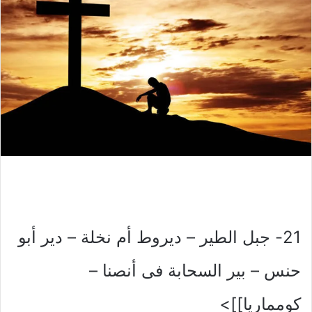
21- جبل الطير – ديروط أم نخلة – دير أبو
حنس – بير السحابة فى أنصنا –
كومماريا]]>