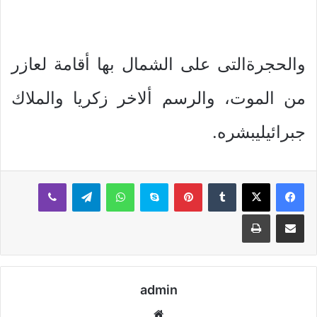
والحجرةالتى على الشمال بها أقامة لعازر
من الموت، والرسم ألاخر زكريا والملاك
جبرائيليبشره.
بينتيريست
سكايب
واتساب
تيلقرام
ڤايبر
مشاركة عبر البريد
طباعة
admin
موقع