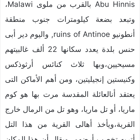
Abu Hinnis بالقرب من ملوى Malawi،
وتبعد بضعة كيلومترات جنوب منطقة
أنطونيو ruins of Antinoe, واليوم دير أبى
حنس بلدة يعدد سكانها 22 ألف غالبيتهم
مسيحيين،وبها ثلاث كنائس أرثوذكس
وكنيستين إنجيليتين، ومن أهم الأماكن التى
يعتقد أنالعائلة المقدسة مرت بها هو كوم
ماريا، أو تل ماريا، وهو تل من الرمال خارج
القرية،ويأخذ أهالى القرية من هذا التل
أتربه تخصب أرضهم، ويقال أن هذا المكان