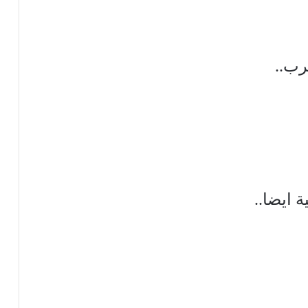
رب..
 ايضا..