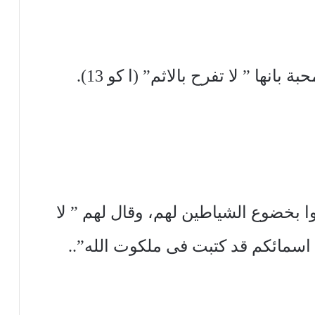
نها ” لا تفرح بالاثم” (ا كو 13).
ا بخضوع الشياطين لهم، وقال لهم ” لا
ن اسمائكم قد كتبت فى ملكوت الله”..