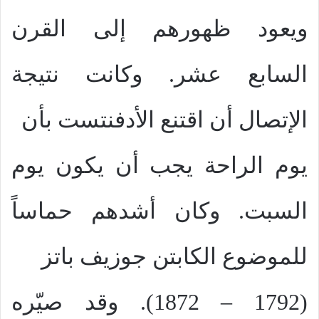
ويعود ظهورهم إلى القرن
السابع عشر. وكانت نتيجة
الإتصال أن اقتنع الأدفنتست بأن
يوم الراحة يجب أن يكون يوم
السبت. وكان أشدهم حماساً
للموضوع الكابتن جوزيف باتز
(1792 – 1872). وقد صيّره