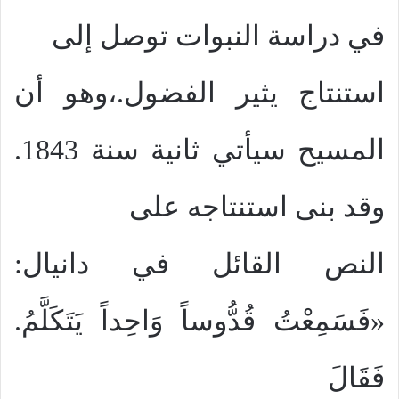
في دراسة النبوات توصل إلى
استنتاج يثير الفضول.،وهو أن
المسيح سيأتي ثانية سنة 1843.
وقد بنى استنتاجه على
النص القائل في دانيال:
«فَسَمِعْتُ قُدُّوساً وَاحِداً يَتَكَلَّمُ.
فَقَالَ