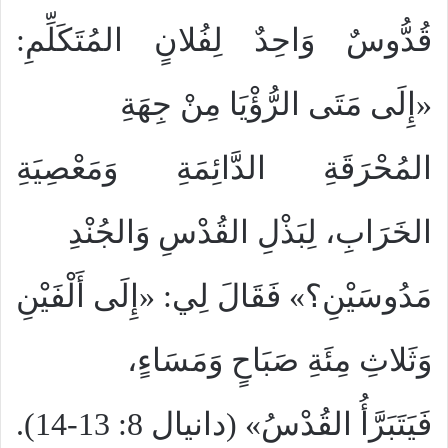
قُدُّوسٌ وَاحِدٌ لِفُلانٍ المُتَكَلِّمِ:
«إِلَى مَتَى الرُّؤْيَا مِنْ جِهَةِ
المُحْرَقَةِ الدَّائِمَةِ وَمَعْصِيَةِ
الخَرَابِ، لِبَذْلِ القُدْسِ وَالجُنْدِ
مَدُوسَيْنِ؟» فَقَالَ لِي: «إِلَى أَلْفَيْنِ
وَثَلاثِ مِئَةِ صَبَاحٍ وَمَسَاءٍ،
فَيَتَبَرَّأُ القُدْسُ» (دانيال 8: 13-14).