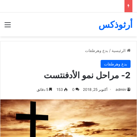
أرثوذكس
الق
الرئيسية
/
بدع وهرطقات
بدع وهرطقات
2- مراحل نمو الأدفنتست
admin
أكتوبر 25, 2018
0
153
5 دقائق