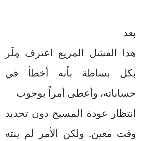
بعد
هذا الفشل المريع اعترف مِلَر
بكل بساطة بأنه أخطأ في
حساباته، وأعطى أمراً بوجوب
انتظار عودة المسيح دون تحديد
وقت معين. ولكن الأمر لم ينته