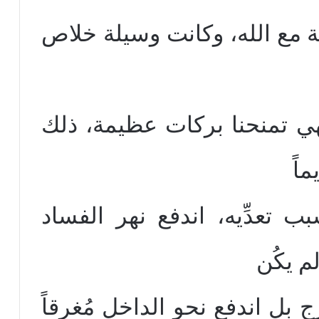
حة مع الله، وكانت وسيلة خلاص
فهي تمنحنا بركات عظيمة، ذلك
اً
 تعدِّيه، اندفع نهر الفساد
م يكُن
بل اندفع نحو الداخل مُغرِقاً