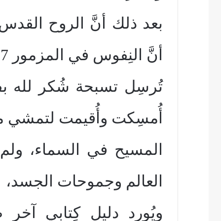
بعد ذلك أنَّ الروح القد
أنَّ النِفوس في المزمور 137
تُرسِل تسبحة شُكر لله ب
أُمسِكت وأُقيمت لتمشي م
المسيح في السماء، ولم تغ
العالم وجموحات الجسد،
ويُورِد دليل كِتابي آخر