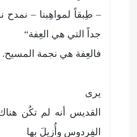
– طِبقاً لمواهِبنا – نمدح 
جداً التي هي العِفة“
فالعِفة هي نجمة المسيح.
يرى
القديس أنه لم تكُن هناك 
الفِردوس وأُزيلَ بها