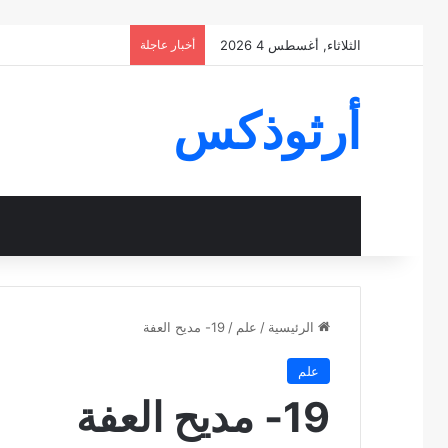
الثلاثاء, أغسطس 4 2026
أخبار عاجلة
أرثوذكس
الرئيسية
/
علم
/
19- مديح العفة
علم
19- مديح العفة