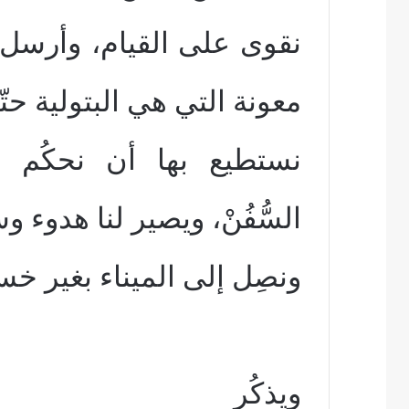
نقوى على القيام، وأرسل
معونة التي هي البتولية حت
نستطيع بها أن نحكُم و
السُّفُنْ، ويصير لنا هدوء 
ونصِل إلى الميناء بغير خسا
ويذكُر