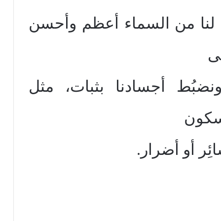
 لنا من السماء أعظم وأحسن
ّى
نضبُط أجسادنا بثبات، مثل
وسكون
ئِر أو أضرار.