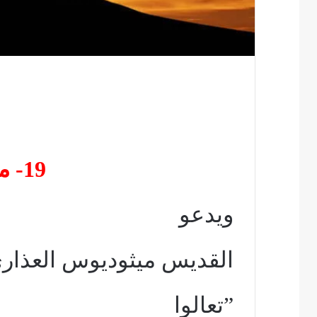
19- مديح العفة
ويدعو
القديس ميثوديوس العذارى إل
”تعالوا