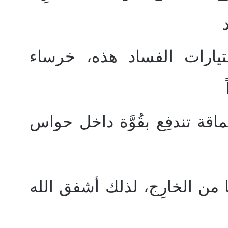
 لتيارات الفساد هذه، خرساء
ماقة تندفِع بقُوَّة داخل حواس
 من الخارِج، لذلك أشفق الله