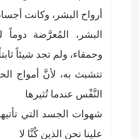
أرواح البشر، وكانت أجساد
البشر، المُعرَّضة دوماً
وحمقاء، ولم تجد شيئاً ثابتاً
تتشبث به، لأنَّ أمواج الح
النَّفْس عندما تُثيرها
شهوات الجسد التي تأتيها
علينا نحن الذين كُنَّا لا