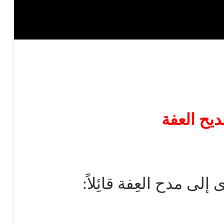
ى مدح العِفة قائِلاً: