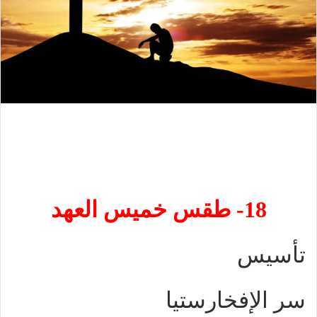
18- طقس خميس العهد
تأسيس
سر الإفخارستيا