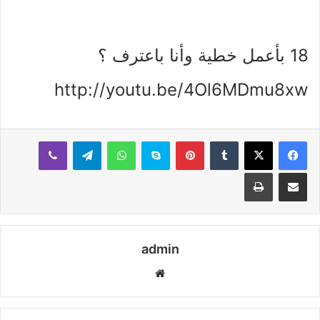
18 بأعمل خطية وأنا باعترف ؟
http://youtu.be/4Ol6MDmu8xw
بينتيريست
سكايب
واتساب
تيلقرام
ڤايبر
مشاركة عبر البريد
طباعة
admin
موقع
الويب