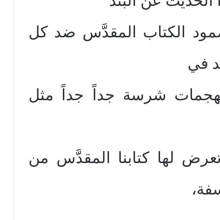
 الحديث عن البند
صمود الكتاب المقدَّس ضد كل
د في
 لهجمات شرسة جداً جداً مثل
رض لها كتابنا المقدَّس من
سفة،