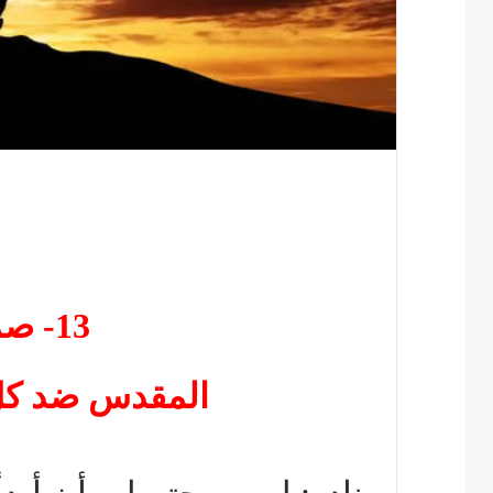
13- صمود الكتاب
المقدس ضد كل