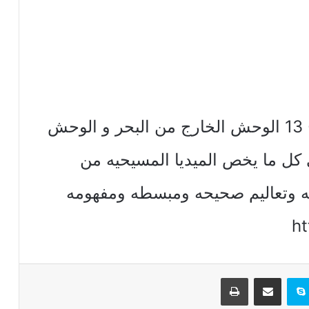
13 تفسير سفر رؤيا يوحنا الاصحاح 13 الوحش الخارج من البحر و الوحش
ي كل ما يخص الميديا المسيحيه من
يه وتعاليم صحيحه ومبسطه ومفهومه
h
تيريست
سكايب
مشاركة عبر البريد
طباعة