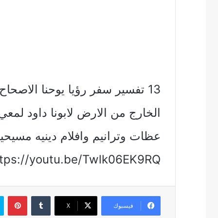
الخارج من الارض لابونا داود لمع
عظات وترانيم وافلام دينيه مسيح
ttps://youtu.be/Twlk06EK9RQ
بين
فيسبوك
‫X