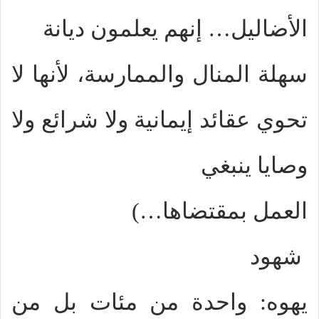
الأضاليل… إنهم يعلمون ديانة
سهلة المنال والممارسة، لأنها لا
تحوي عقائد إيمانية ولا شرائع ولا
وصايا ينبغي
العمل بمقتضاها…)
شهود
يهوه: واحدة من مئات بل من