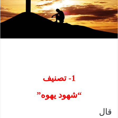
1-
تصنيف
“شهود يهوه”
قال