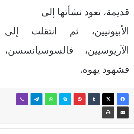
قديمة، تعود نشأتها إلى
الأبيونيين، ثم انتقلت إلى
الآريوسيين، فالسوسيانسسن،
فشهود يهوه.
بينتيريست
سكايب
واتساب
تيلقرام
ڤايبر
مشاركة عبر البريد
طباعة