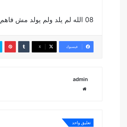
08 الله لم يلد ولم يولد مش فاهم ؟ http://youtu.be/43wef90hS4s
بين
فيسبوك
‫X
admin
موقع
الويب
تعليق واحد