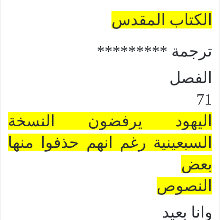
الكتاب المقدس
ترجمة
*********
الفصل
71
اليهود يرفضون النسخة
السبعينية رغم انهم حذفوا منها
بعض
النصوص
وانا بعيد