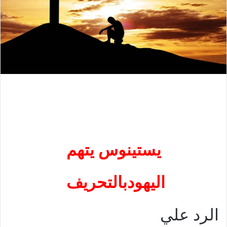
يستينوس يتهم
اليهود
بالتحريف
الرد علي