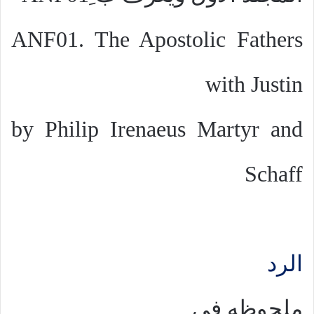
ANF01. The Apostolic Fathers
with Justin
by Philip
Irenaeus
Martyr and
Schaff
الرد
ملحوظه في