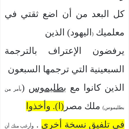
كل البعد من أن اضع ثقتي في
معلميك
اليهود)
الذين
(
يرفضون الإعتراف
بالترجمة
السبعينية
التي ترجمها السبعون
الذين كانوا مع
بطليموس
(
بأمر من
ملك مصر
(
ا
).
وأخذوا
بطليموس)
في تلفيق نسخة أخري
.
وأرغب منك أن