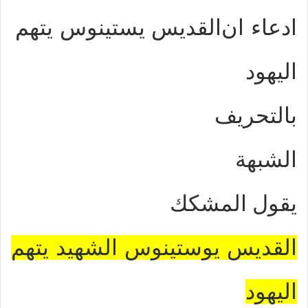
ادعاء ان
القديس يستينوس يتهم
اليهود
بالتحريف
الشبهة
يقول المشكك
القديس يوستينوس الشهيد يتهم
اليهود