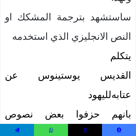
ساستشهد بترجمة المشكك او
النص الانجليزي الذي استخدمه
يتكلم
القديس يوستينوس عن
عتابه
لليهود
بانهم حزفوا بعض نصوص
ولكنه
الترجمه السبعينية
يسبوك
‫X
واتساب
تيلقرام