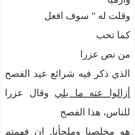
وقلت له
”
سوف افعل
كما تحب
من نص عزرا
الذي ذكر فيه شرائع عيد الفصح
أزالوا عنه ما يلي
وقال عزرا
للناس،
هذا الفصح
هو مخلصنا وملجأنا
,
ان فهمتم