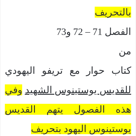
بالتحريف
الفصل
71 – 72 و73
من
كتاب حوار مع تريفو اليهودي
للقديس يوستينوس الشهيد
وفي
هذه الفصول يتهم القديس
يوستينوس اليهود بتحريف