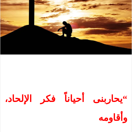
“يحاربنى أحياناً فكر الإلحاد،
وأقاومه