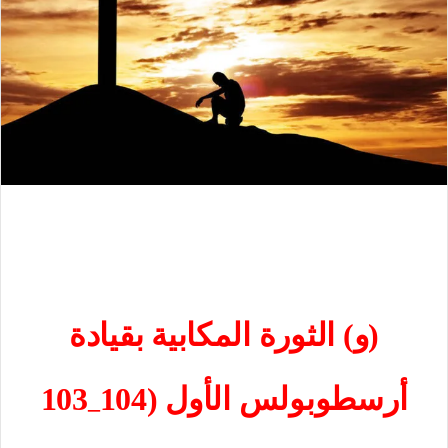
(و) الثورة المكابية بقيادة
أرسطوبولس الأول (104
103
–