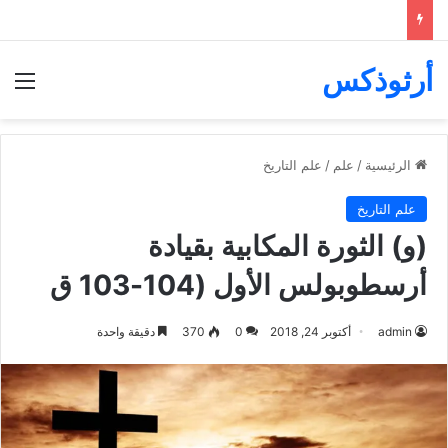
أرثوذكس
الق
الرئيسية
/
علم
/
علم التاريخ
علم التاريخ
(و) الثورة المكابية بقيادة
أرسطوبولس الأول (104-103 ق
admin
أكتوبر 24, 2018
0
370
دقيقة واحدة