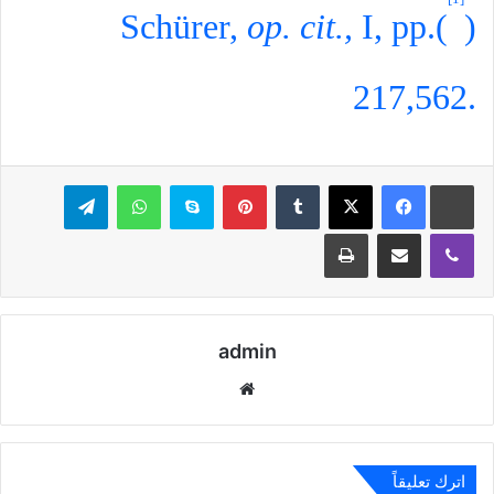
Schürer,
op.
cit.,
I, pp.
)
(
217,562.
بينتيريست
سكايب
واتساب
تيلقرام
ڤايبر
مشاركة عبر البريد
طباعة
admin
موقع
الويب
اترك تعليقاً