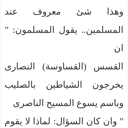
وهذا شئ معروف عند
المسلمين.. يقول المسلمون: ”
ان
القسس (القساوسة) النصارى
يخرجون الشياطين بالصليب
وباسم يسوع المسيح الناصرى
” وان كان السؤال: لماذا لا يقوم