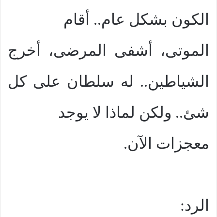
الكون بشكل عام.. أقام
الموتى، أشفى المرضى، أخرج
الشياطين.. له سلطان على كل
شئ.. ولكن لماذا لا يوجد
معجزات الآن.
الرد: