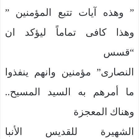
” وهذه آيات تتبع المؤمنين ”
وهذا كافى تماماً ليؤكد ان
“قسس
النصارى” مؤمنين وانهم ينفذوا
ما أمرهم به السيد المسيح..
وهناك المعجزة
الشهيرة للقديس الأنبا