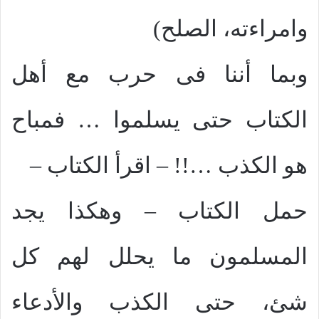
وامراءته، الصلح)
وبما أننا فى حرب مع أهل
الكتاب حتى يسلموا … فمباح
هو الكذب …!! – اقرأ الكتاب –
حمل الكتاب – وهكذا يجد
المسلمون ما يحلل لهم كل
شئ، حتى الكذب والأدعاء