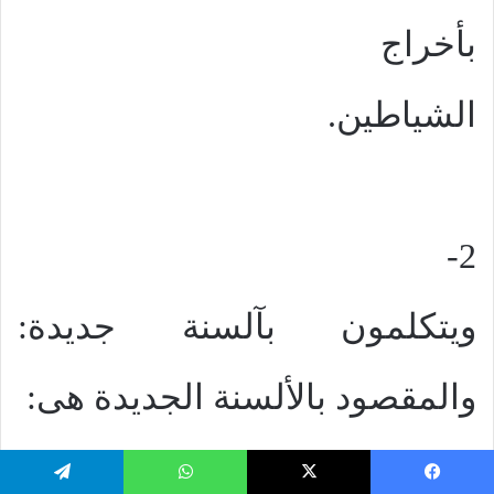
بأخراج
الشياطين.
2-
ويتكلمون بآلسنة جديدة:
والمقصود بالألسنة الجديدة هى:
ا
يسبوك
‫X
واتساب
تيلقرام