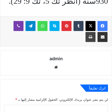
930سنة (أنظر تك 5، تك 9: 29).
بينتيريست
سكايب
واتساب
تيلقرام
ڤايبر
مشاركة عبر البريد
طباعة
admin
موقع
الويب
اترك تعليقاً
لن يتم نشر عنوان بريدك الإلكتروني.
الحقول الإلزامية مشار إليها بـ
*
ا