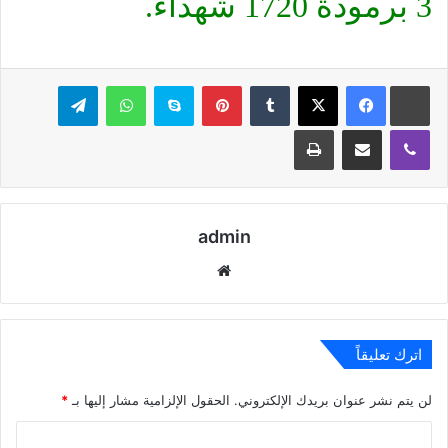
3 برمودة 1720 شهداء.
بينتيريست
سكايب
واتساب
تيلقرام
ڤايبر
مشاركة عبر البريد
طباعة
admin
موقع
الويب
اترك تعليقاً
لن يتم نشر عنوان بريدك الإلكتروني.
الحقول الإلزامية مشار إليها بـ
*
ا