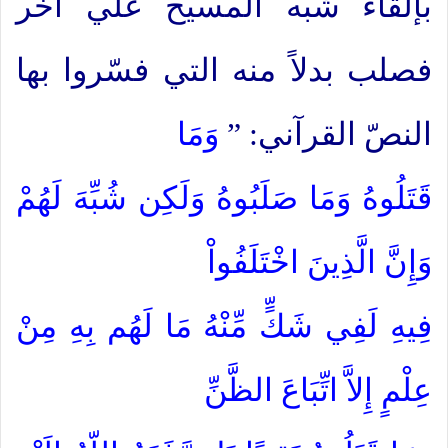
بإلقاء شبه المسيح علي آخر
فصلب بدلاً منه التي فسّروا بها
النصّ القرآني: ”
وَمَا
قَتَلُوهُ وَمَا صَلَبُوهُ وَلَكِن شُبِّهَ لَهُمْ
وَإِنَّ الَّذِينَ اخْتَلَفُواْ
فِيهِ لَفِي شَكٍّ مِّنْهُ مَا لَهُم بِهِ مِنْ
عِلْمٍ إِلاَّ اتِّبَاعَ الظَّنِّ