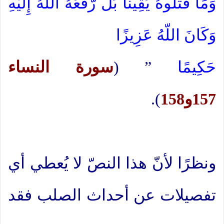
وَمَا قَتَلُوهُ يَقِينًا بَل رَّفَعَهُ اللّهُ إِلَيْهِ
وَكَانَ اللّهُ عَزِيزًا
حَكِيمًا
” (
سورة النساء
157و158
).
ونظرًا لأنّ هذا النصّ لا يُعطي أي
تفصيلات عن أحداث الصلب فقد