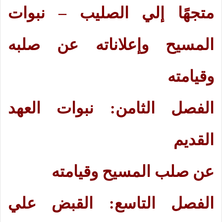
متجهًا إلي الصليب – نبوات
المسيح وإعلاناته عن صلبه
وقيامته
الفصل الثامن: نبوات العهد
القديم
عن صلب المسيح وقيامته
الفصل التاسع: القبض علي