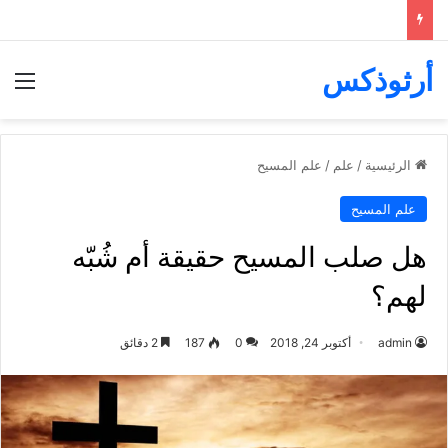
أرثوذكس
الق
الرئيسية
/
علم
/
علم المسيح
علم المسيح
هل صلب المسيح حقيقة أم شُبّه
لهم؟
admin
أكتوبر 24, 2018
0
187
2 دقائق