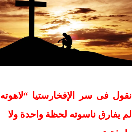
نقول فى سر الإفخارستيا “لاهوته
لم يفارق ناسوته لحظة واحدة ولا