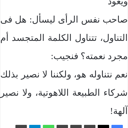
ويعود
صاحب نفس الرأى ليسأل: هل فى
التناول، تتناول الكلمة المتجسد أم
مجرد نعمته؟ فنجيب:
نعم نتناوله هو، ولكننا لا نصير بذلك
شركاء الطبيعة اللاهوتية، ولا نصير
آلهة!
بينتيريست
سكايب
واتساب
تيلقرام
ڤايبر