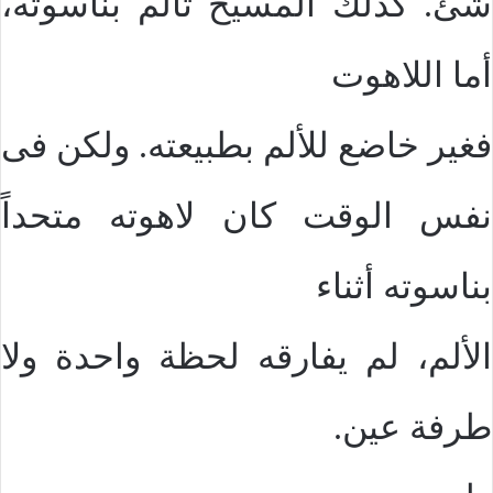
شئ. كذلك المسيح تألم بناسوته،
أما اللاهوت
فغير خاضع للألم بطبيعته. ولكن فى
نفس الوقت كان لاهوته متحداً
بناسوته أثناء
الألم، لم يفارقه لحظة واحدة ولا
طرفة عين.