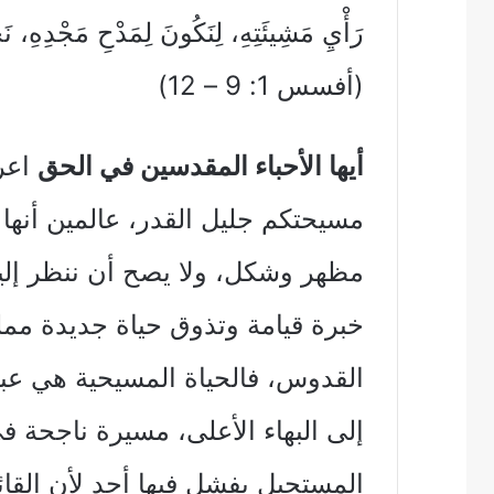
رَأْيِ مَشِيئَتِهِ، لِنَكُونَ لِمَدْحِ مَجْدِهِ، ن
(أفسس 1: 9 – 12)
أيها الأحباء المقدسين في الحق
اعرف
مسيحتكم جليل القدر، عالمين أنها 
مظهر وشكل، ولا يصح أن ننظر إليه
خبرة قيامة وتذوق حياة جديدة ممل
القدوس، فالحياة المسيحية هي عبا
إلى البهاء الأعلى، مسيرة ناجحة
المستحيل يفشل فيها أحد لأن القائ