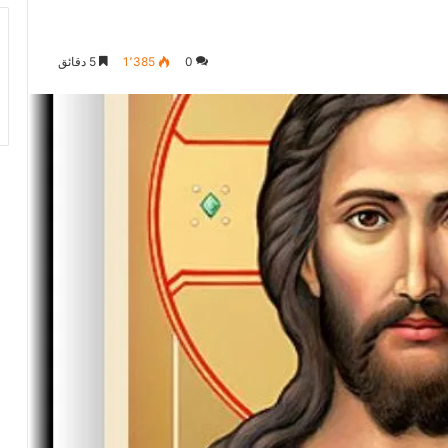
0
1٬385
5 دقائق