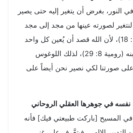
ي النور، بغرض أن يتغير إليه حتى يصير
 لنتغير لصورته عينها من مجد إلى مجد
كما من الرب الروح (2كورنثوس 3: 18)، لأن الله قصد أن يُعين كل واحد
فينا ابناً لهُ لنكون مشابهين صورة ابنه (رومية 8: 29)، لذلك اللوغوس
ى صورتنا لكي نصير نحن أيضاً على
 نفسه في جوهرها العقلي الروحاني
ي المسيح [باركت طبيعتي فيك] فأنه
التدبير الإلهي، فيتعَّرف على غنى