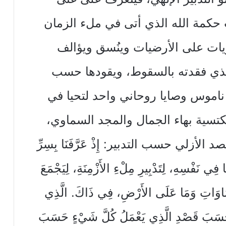
 حكمة الله الذي أتى في ملء الزمان
يات على الأرضيات وينُسق ويؤالف
 الذي فقدته بالسقوط، ويقودها حسب
 ناموس وصايا روحاني واحد لتحيا في
تسية بهاء الجمال والمجد السماوي،
أزلي حسب التدبير: إِذْ عَرَّفَنَا بِسِرِّ
ِي نَفْسِهِ، لِتَدْبِيرِ مِلْءِ الأَزْمِنَةِ، لِيَجْمَعَ
اوَاتِ وَمَا عَلَى الأَرْضِ، فِي ذَاكَ. الَّذِي
ِقاً حَسَبَ قَصْدِ الَّذِي يَعْمَلُ كُلَّ شَيْءٍ حَسَبَ