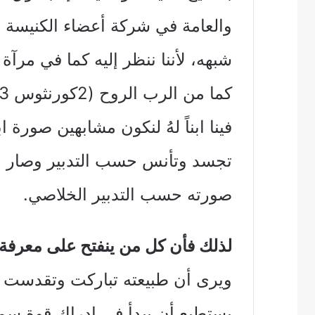
والعامة في شركة أعضاء الكنيسة ف
شبهه، لأننا ننظر إليه كما في مرآة
تجسد وتأنس حسب التدبير وصار عل
صورته حسب التدبير الخلاصي.
لذلك فأن كل من ينفتح على معرفة
ويرى أن طبيعته تباركت وتقدست ف
يستطيع أن يبدأ في إدراك قوة سمو 