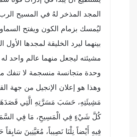
المجد المذخر لهُ في المسيح الرب
ليُمسك بزمام الكون ويفتح السماو
بينهما ليرد الخليقة لمجدها الأول
مشيئته ليجعل منهما عالم واحد له
وحدة متجانسة منسجمة لا تنفك مك
وهذا هو إعلان الإنجيل من جهة القصد ال
مَشِيئَتِهِ، حَسَبَ مَسَرَّتِهِ الَّتِي قَصَدَهَا ف
كُلَّ شَيْءٍ فِي الْمَسِيحِ، مَا فِي السَّمَ
فِيهِ أَيْضاً نِلْنَا نَصِيباً، مُعَيَّنِينَ سَاب