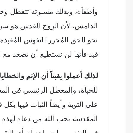
وأطفأه، وبذلك مسيرته تتعطل وحي
الدامس، لأن الروح القدس هو سراج
نحو الحق المُحرر للنفوس المُقيدة
قيد فأنها لن تستطيع أن تصعد مع ال
لذلك أعملوا يقيناً أن الإثم والخطايا
للحياة، والمعطل الرئيسي في المس
على التوبة وأيضاً الثبات فيها ب
المقدسة يحب الله من دعاه لهذه ال
في النفس مهابة واحترام أي التقو