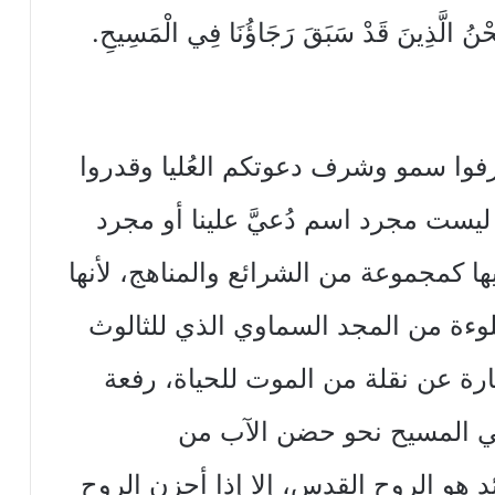
َحْنُ الَّذِينَ قَدْ سَبَقَ رَجَاؤُنَا فِي الْمَسِيحِ.
وا سمو وشرف دعوتكم العُليا وقدروا
ليست مجرد اسم دُعيَّ علينا أو مجرد
ا كمجموعة من الشرائع والمناهج، لأنها
وءة من المجد السماوي الذي للثالوث
رة عن نقلة من الموت للحياة، رفعة
 في المسيح نحو حضن الآب من
د هو الروح القدس، إلا إذا أحزن الروح