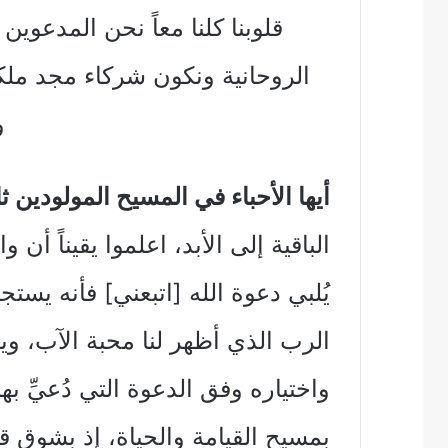
قلوبنا كلنا معاً نحن المدعوي
الروحانية ونكون شركاء مجد مل
و
أيها الأحباء في المسيح المولودين ثا
الباقية إلى الأبد، اعلموا يقيناً أن
يُلبي دعوة الله [اتبعني] فأنه يست
الرب الذي أظهر لنا محبة الآب، وي
واختياره وفق الدعوة التي دُعيِّ به
بمسيح القيامة والحياة، إذ بشوق ق