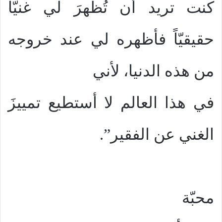
كنت تريد أن تُظهرَ لي غنيّاً
حقيقيّاً فأظهره لي عند خروجه
من هذه الدنيا، لأني
في هذا العالم لا أستطيع تمييزَ
الغني عن الفقير”.
محبّة