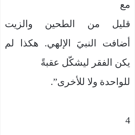
مع
قليل من الطحين والزيت
أضافت النبيََ الإلهي. هكذا لم
يكن الفقر ليشكّل عقبةً
للواحدة ولا للأخرى”.
4