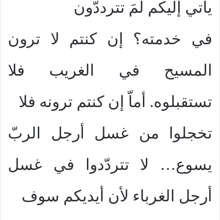
يأتي إليكم لمَ تترددّون
في خدمته؟ إن كنتم لا ترون
المسيح في الغريب فلا
تستقبلوه. أماّ إن كنتم ترونه فلا
تخجلوا من غسل أرجل الربّ
يسوع… لا تتردّدوا في غسل
أرجل الغرباء لأن أيديكم سوف