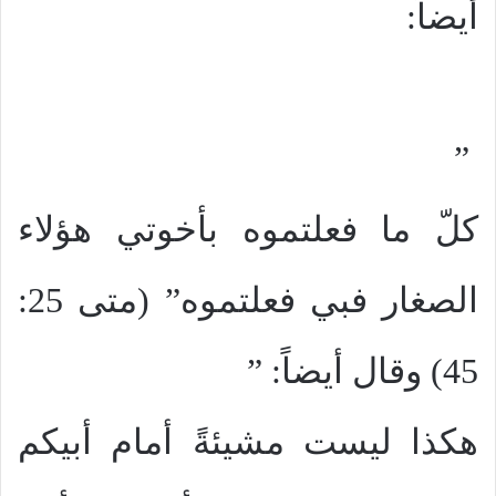
أيضاً:
”
كلّ ما فعلتموه بأخوتي هؤلاء
الصغار فبي فعلتموه” (متى 25:
45) وقال أيضاً: ”
هكذا ليست مشيئةً أمام أبيكم