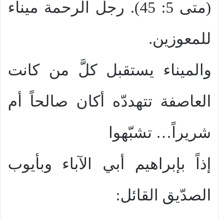
(متى 5: 45). رجل الرحمة ميناء
للمعوزين.
والميناء يستقبل كلَّ من كانت
العاصفة تتهددّه أكان صالحاً أم
شريراً… تشبّهوا
إذاً بإبراهيم أبي الآباء وبأيوب
الصدّيق القائل: