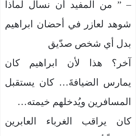
– ” من المفيد أن نسأل لماذا
شوهد لعازر في أحضان ابراهيم
بدل أي شخص صدّيق
آخر؟ هذا لأن ابراهيم كان
يمارس الضيافةَ… كان يستقبل
المسافرين ويُدخلهم خيمته…
كان يراقب الغرباء العابرين