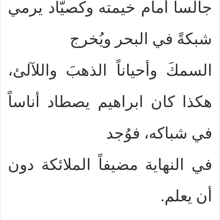
جالساً أمام خيمته وكصيّاد يرمي
شبكةً في البحر ويُخرج
السمكَ وأحياناً الذهبَ واللآلئ،
هكذا كان ابراهيم يصطاد أناساً
في شباكه، فوُجد
في النهاية مضيفاً الملائكة دون
أن يعلم.