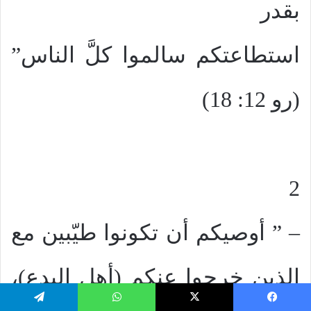
بقدر
استطاعتكم سالموا كلَّ الناس”
(رو 12: 18)
2
– ” أوصيكم أن تكونوا طيّبين مع
الذين خرجوا عنكم (أهل البدع)،
يسبوك
‫X
واتساب
تيلقرام