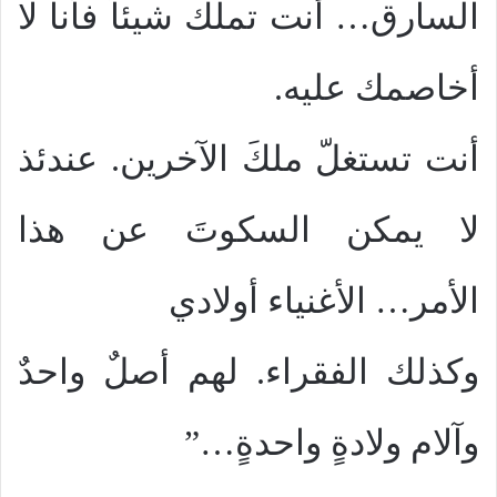
السارق… أنت تملك شيئاً فأنا لا
أخاصمك عليه.
أنت تستغلّ ملكَ الآخرين. عندئذ
لا يمكن السكوتَ عن هذا
الأمر… الأغنياء أولادي
وكذلك الفقراء. لهم أصلٌ واحدٌ
وآلام ولادةٍ واحدةٍ…”