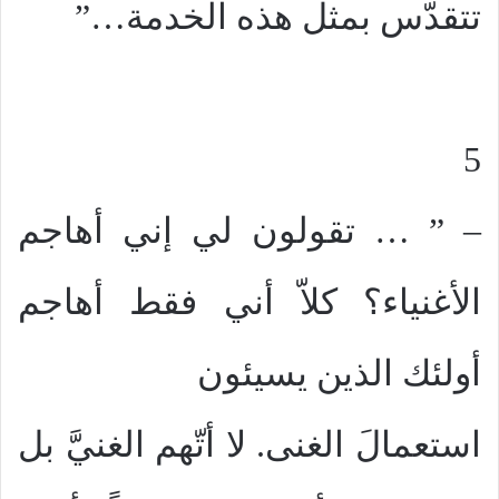
تتقدّس بمثل هذه الخدمة…”
5
– ” … تقولون لي إني أهاجم
الأغنياء؟ كلاّ أني فقط أهاجم
أولئك الذين يسيئون
استعمالَ الغنى. لا أتّهم الغنيَّ بل