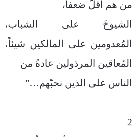
من هم أقلّ ضعفاً،
الشيوخَ على الشباب،
المُعدومين على المالكين شيئاً،
المُعاقين المرذولين عادةً من
الناس على الذين نحبّهم…”
2