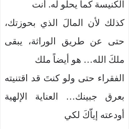
الكنيسة كما يحلو له. أنت
كذلك لأن المالَ الذي بحوزتك،
حتى عن طريق الوراثة، يبقى
ملكَ الله… هو أيضاً ملك
الفقراء حتى ولو كنتَ قد اقتنيته
بعرق جبينك… العناية الإلهية
أودعته إياّكَ لكي