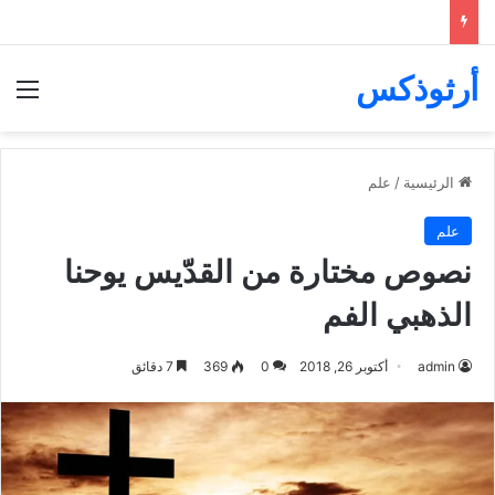
أرثوذكس
الق
الرئيسية
/
علم
علم
نصوص مختارة من القدّيس يوحنا
الذهبي الفم
admin
أكتوبر 26, 2018
0
369
7 دقائق