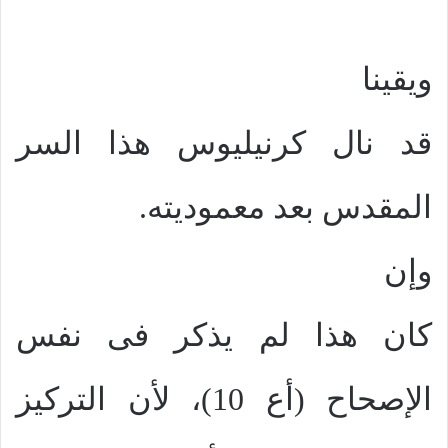
ويقينا
قد نال كرنيليوس هذا السر
المقدس بعد معموديته.
وإن
كان هذا لم يذكر فى نفس
الإصحاح (أع 10)، لأن التركيز