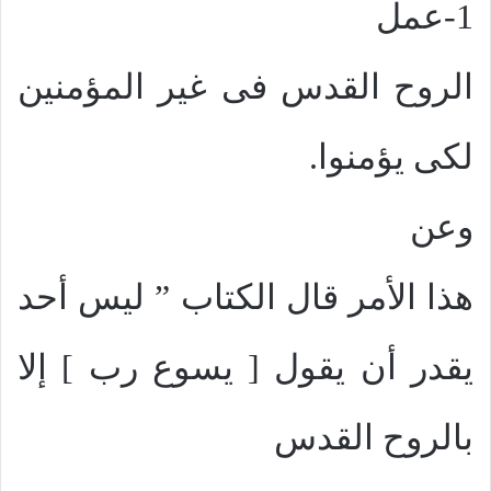
1-عمل
الروح القدس فى غير المؤمنين
لكى يؤمنوا.
وعن
هذا الأمر قال الكتاب ” ليس أحد
يقدر أن يقول [ يسوع رب ] إلا
بالروح القدس