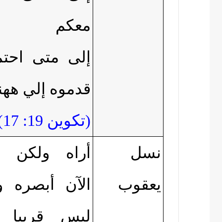
معكم
إلى متى احتم
قدموه إلي ههنا
(
تكوين 19: 17)
نسل
أراه ولكن 
يعقوب
الآن أبصره و
ليس قريبا ي