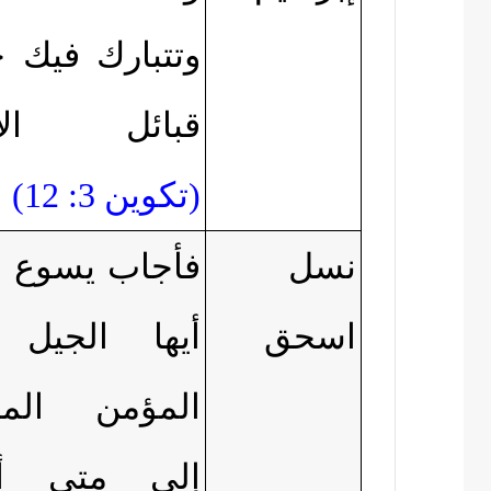
وتتبارك فيك 
قبائل الأ
(
تكوين 3: 12)
نسل
فأجاب يسوع و
اسحق
أيها الجيل 
المؤمن المل
إلى متى أ