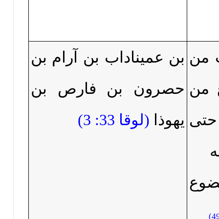
 من
بن عميناداب بن آرام بن
 من
حصرون بن فارص بن
حتى
يهوذا
(
لوقا 33: 3
)
ه
وع