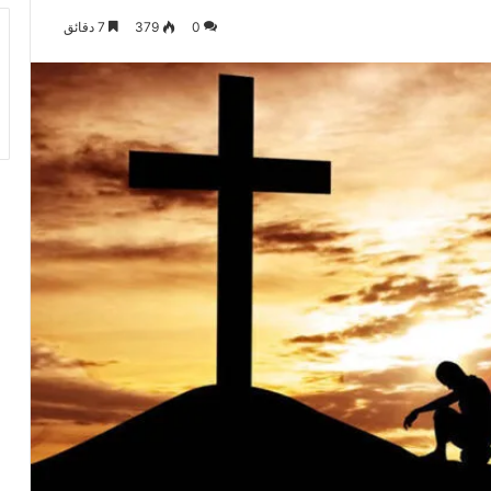
0
379
7 دقائق