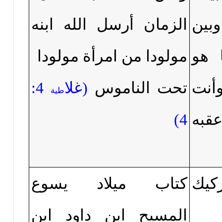
وبين
الزمان أرسل الله ابنه
 هو
مولودا من امرأة مولودا
أنت
تحت الناموس
(
غلا
4:
طية
به
4
)
كيك
كتاب ميلاد يسوع
المسيح ابن داود ابن