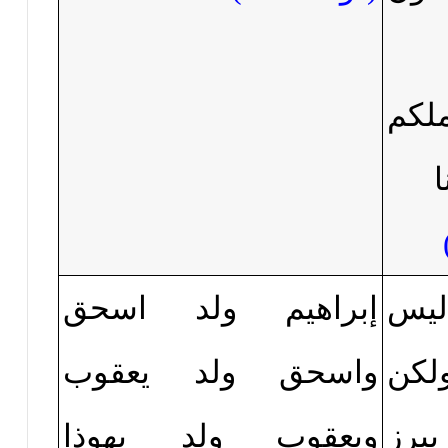
لكم
ليس
إبراهيم ولد اسحق
لكن
واسحق ولد يعقوب
برز
ويعقوب ولد يهوذا