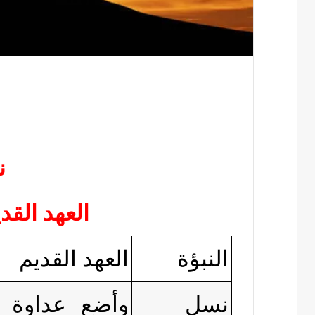
ن
العهد الق
النبؤة
العهد القديم
نسل
وأضع عداوة ب