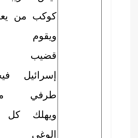
كوكب من يع
ويقوم
قضيب م
إسرائيل في
طرفي مو
ويهلك كل 
الوغى