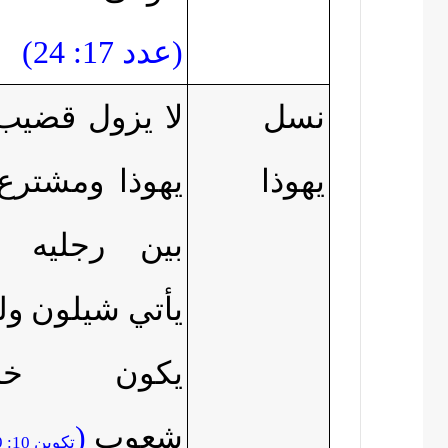
(
عدد 17: 24
)
نسل
لا يزول قضيب
يهوذا
يهوذا ومشترع
بين رجليه 
يأتي شيلون ول
يكون خض
شعوب
(
تكوين 10: 49)