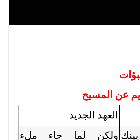
بؤات
ديم عن المسيح
ا
لعهد الجديد
ينك
ولكن لما جاء ملء