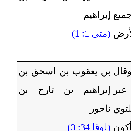
جميع
إبراهيم
رض
(
متى 1: 1
)
قال
بن يعقوب بن اسحق بن
غير
إبراهيم بن تارح بن
توي
ناحور
كون
(
لوقا 34: 3
)