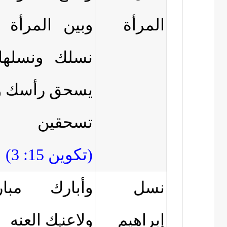
المرأة
وبين المرأة 
نسلك ونسلها
يسحق رأسك و
تسحقين عق
(
تكوين 15: 3)
نسل
وأبارك مبار
إبراهيم
ولاعن
ك العنه
ي