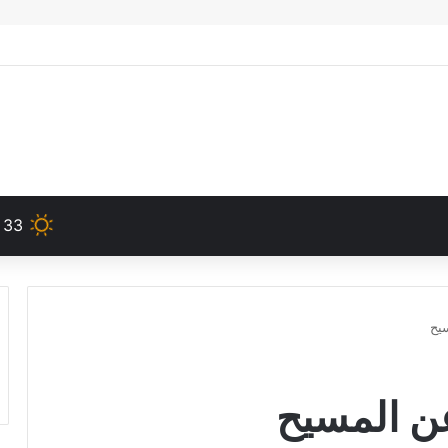
33
سيح
عن المسيح