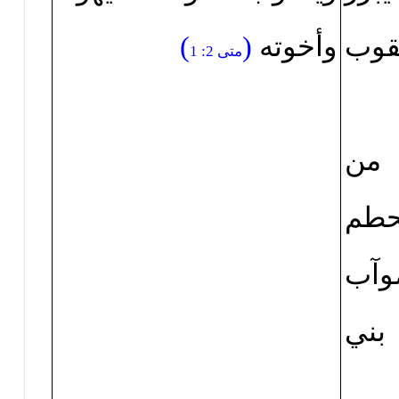
قوب
وأخوته
(
)
متى 2: 1
ن
حطم
آب
بني