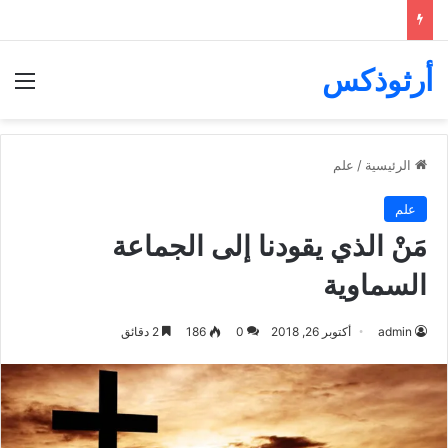
أرثوذكس
الق
الرئيسية
/
علم
علم
مَنْ الذي يقودنا إلى الجماعة
السماوية
admin
أكتوبر 26, 2018
0
186
2 دقائق