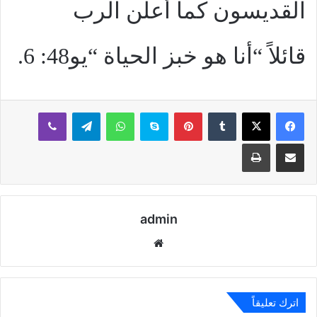
القديسون كما أعلن الرب
قائلاً “أنا هو خبز الحياة “يو48: 6.
بينتيريست
سكايب
واتساب
تيلقرام
ڤايبر
مشاركة عبر البريد
طباعة
admin
موقع
الويب
اترك تعليقاً