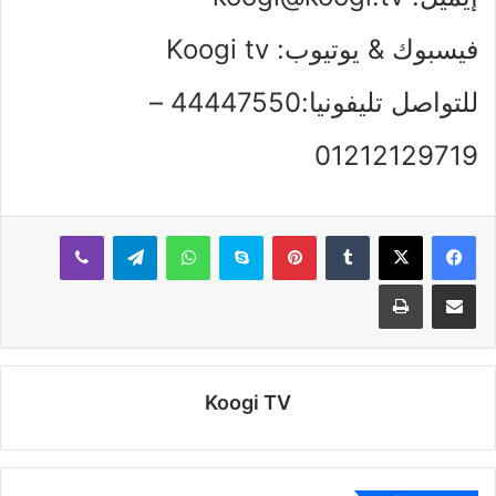
فيسبوك & يوتيوب: Koogi tv
للتواصل تليفونيا:44447550 –
01212129719
بينتيريست
سكايب
واتساب
تيلقرام
ڤايبر
مشاركة عبر البريد
طباعة
Koogi TV