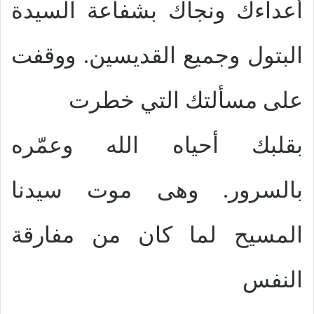
أعداءك ونجاك بشفاعة السيدة
البتول وجميع القديسين. ووقفت
على مسألتك التي خطرت
بقلبك أحياه الله وعمّره
بالسرور. وهى موت سيدنا
المسيح لما كان من مفارقة
النفس