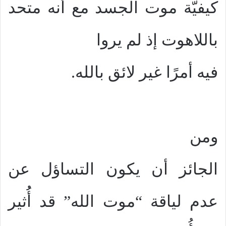
كيفيّة موت الجسد مع أنه متحد
باللاهوت إذ لم يروا
فيه أمرًا غير لائق بالله.
ومن
الجائز أن يكون التساؤل عن
عدم لياقة “موت الله” قد أُُثير