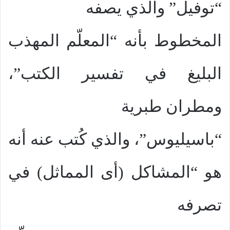
“توفيل” والذي يصفه
المخطوط بأنه “المعلّم المهذب
البليغ في تفسير الكتب”،
ومطران طبرية
“باسيليوس”، والذي كُتب عنه أنه
هو “المشاكل (أى المماثل) في
تصرفه