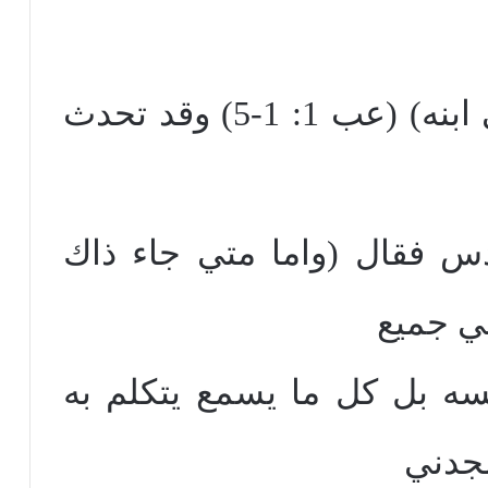
في هذه الأيام الأخيره في ابنه) (عب 1: 1-5) وقد تحدث
س فقال (واما متي جاء ذاك
ي جميع
فسه بل كل ما يسمع يتكلم به
مجدني