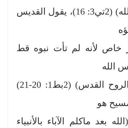
الكتاب هو موحي به من الله) (2تي3: 16)، يقول القديس
ؤه
خاص لأنه لم تأت نبوه قط
س الله
القديسون مسوقين من الروح القدس) (2بط1: 20-21)
مسيح هو
ه بعد ماكلم الآباء بالأنبياء