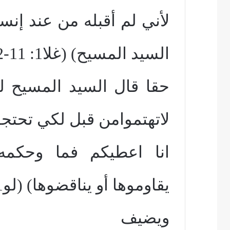
لأني لم أقبله من عند إنس
السيد المسيح) (غلا1: 11-12)
حقا قال السيد المسيح ل
لاتهتموامن قبل لكي تحتجوا
انا اعطيكم فما وحكمه 
يقاوموها أو يناقضوها) (لو21: 14-15).
ويضيف