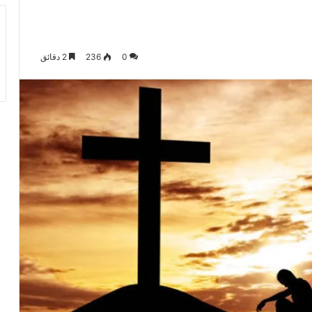
0
236
2 دقائق