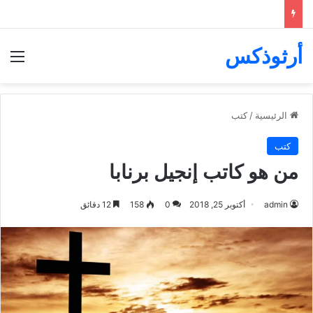
أرثوذكس
الق
الرئيسية
/
كتب
كتب
من هو كاتب إنجيل برنابا
admin
أكتوبر 25, 2018
0
158
12 دقائق