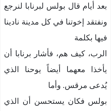
بعد أيام قال بولس لبرنابا لنرجع
ونفتقد إخوتنا في كل مدينة نادينا
فيها بكلمة
الرب، كيف هم، فأشار برنابا أن
يأخذا معهما أيضاً يوحنا الذي
يُدعى مرقس. وأما
بولس فكان يستحسن أن الذي