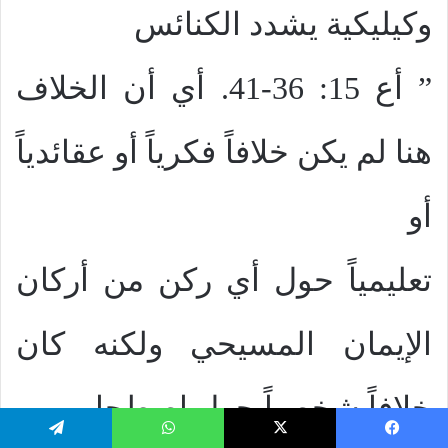
وكيليكية يشدد الكنائس
” أع 15: 36-41. أي أن الخلاف
هنا لم يكن خلافاً فكرياً أو عقائدياً
أو
تعليمياً حول أي ركن من أركان
الإيمان المسيحي ولكنه كان
خلافاً شخصياً حول اصطحاب
يسبوك
‫X
واتساب
تيلقرام