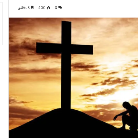
0
400
3 دقائق