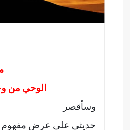
م
الوحي من وج
وسأقصر
حديثي علي عرض مفهوم ا