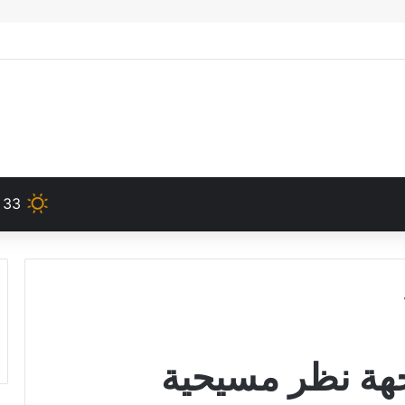
33
هة نظر مسيحية