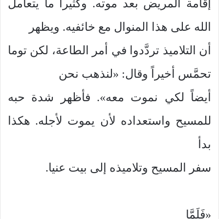
إقامة المريض بعد موته. وكثيراً ما يتعامل
الله على هذا المنوال مع خائفيه. ويظهر
أن التلاميذ تردَّدوا في أمر الطاعة، لكن توما
تحمَّس أخيراً وقال: «لنذهب نحن
أيضاً لكي نموت معه». فأظهر شدة حبه
للمسيح واستعداده لأن يموت لأجله. هكذا
بدأ
سفر المسيح وتلاميذه إلى بيت عنيا.
«فَلَمَّا