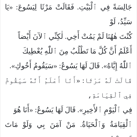
جَالِسَةً فِي ٱلْبَيْتِ. فَقَالَتْ مَرْثَا لِيَسُوعَ: «يَا
سَيِّدُ، لَوْ
كُنْتَ هٰهُنَا لَمْ يَمُتْ أَخِي. لٰكِنِّي ٱلآنَ أَيْضاً
أَعْلَمُ أَنَّ كُلَّ مَا تَطْلُبُ مِنَ ٱللّٰهِ يُعْطِيكَ
ٱللّٰهُ إِيَّاهُ». قَالَ لَهَا يَسُوعُ: «سَيَقُومُ أَخُوكِ».
قَالَتْ لَهُ مَرْثَا: «أَنَا أَعْلَمُ أَنَّهُ سَيَقُومُ
فِي ٱلْقِيَامَةِ،
فِي ٱلْيَوْمِ ٱلأَخِيرِ». قَالَ لَهَا يَسُوعُ: «أَنَا هُوَ
ٱلْقِيَامَةُ وَٱلْحَيَاةُ. مَنْ آمَنَ بِي وَلَوْ مَاتَ