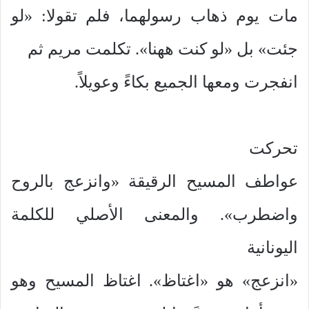
مات يوم ذهاب رسولهما، فلم تقولا: «لو
جئت» بل «لو كنت ههنا». تكلمت مريم ثم
انفجرت ومعها الجميع بكاءً وعويلاً.
تحركت
عواطف المسيح الرقيقة «وانزعج بالروح
واضطرب». والمعنى الأصلي للكلمة
اليونانية
«انزعج» هو «اغتاظ». اغتاظ المسيح وهو