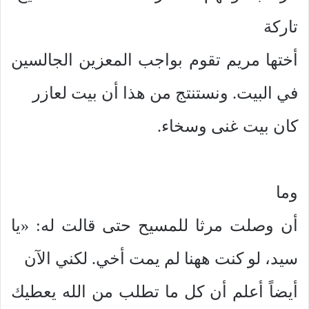
تاركة
أختها مريم تقوم بواجب المعزين الجالسين
في البيت. ونستنتج من هذا أن بيت لعازر
كان بيت غنى وسخاء.
وما
أن وصلت مرثا للمسيح حتى قالت له: «يا
سيد، لو كنت ههنا لم يمت أخي. لكني الآن
أيضاً أعلم أن كل ما تطلب من الله يعطيك