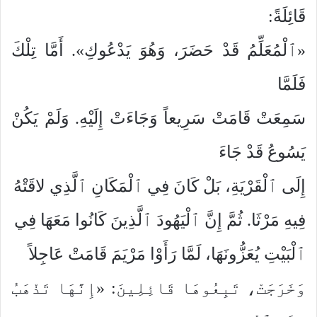
قَائِلَةً:
«ٱلْمُعَلِّمُ قَدْ حَضَرَ، وَهُوَ يَدْعُوكِ». أَمَّا تِلْكَ
فَلَمَّا
سَمِعَتْ قَامَتْ سَرِيعاً وَجَاءَتْ إِلَيْهِ. وَلَمْ يَكُنْ
يَسُوعُ قَدْ جَاءَ
إِلَى ٱلْقَرْيَةِ، بَلْ كَانَ فِي ٱلْمَكَانِ ٱلَّذِي لاقَتْهُ
فِيهِ مَرْثَا. ثُمَّ إِنَّ ٱلْيَهُودَ ٱلَّذِينَ كَانُوا مَعَهَا فِي
ٱلْبَيْتِ يُعَزُّونَهَا، لَمَّا رَأَوْا مَرْيَمَ قَامَتْ عَاجِلاً
وَخَرَجَتْ، تَبِعُوهَا قَائِلِينَ: «إِنَّهَا تَذْهَبُ