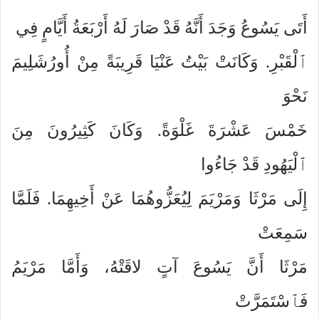
أَتَى يَسُوعُ وَجَدَ أَنَّهُ قَدْ صَارَ لَهُ أَرْبَعَةُ أَيَّامٍ فِي
ٱلْقَبْرِ. وَكَانَتْ بَيْتُ عَنْيَا قَرِيبَةً مِنْ أُورُشَلِيمَ
نَحْوَ
خَمْسَ عَشْرَةَ غَلْوَةً. وَكَانَ كَثِيرُونَ مِنَ
ٱلْيَهُودِ قَدْ جَاءُوا
إِلَى مَرْثَا وَمَرْيَمَ لِيُعَزُّوهُمَا عَنْ أَخِيهِمَا. فَلَمَّا
سَمِعَتْ
مَرْثَا أَنَّ يَسُوعَ آتٍ لاقَتْهُ، وَأَمَّا مَرْيَمُ
فَٱسْتَمَرَّتْ