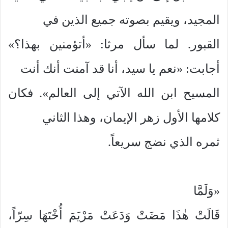
المجيد، ويقيم بصوته جميع الذين في
القبور. لما سأل مرثا: «أتؤمنين بهذا؟»
أجابت: «نعم يا سيد، أنا قد آمنت أنك أنت
المسيح ابن الله الآتي إلى العالم». فكان
كلامها الأول زهر الإيمان، وهذا الثاني
ثمره الذي نضج سريعاً.
«وَلَمَّا
قَالَتْ هٰذَا مَضَتْ وَدَعَتْ مَرْيَمَ أُخْتَهَا سِرّاً،