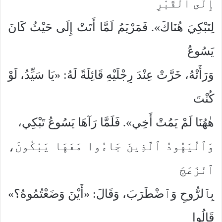
إِلَى ٱلْقَبْرِ
لِتَبْكِيَ هُنَاكَ». فَمَرْيَمُ لَمَّا أَتَتْ إِلَى حَيْثُ كَانَ
يَسُوعُ
وَرَأَتْهُ، خَرَّتْ عِنْدَ رِجْلَيْهِ قَائِلَةً لَهُ: «يَا سَيِّدُ، لَوْ
كُنْتَ
هٰهُنَا لَمْ يَمُتْ أَخِي». فَلَمَّا رَآهَا يَسُوعُ تَبْكِي،
وَٱلْيَهُودُ ٱلَّذِينَ جَاءُوا مَعَهَا يَبْكُونَ،
ٱنْزَعَجَ
بِٱلرُّوحِ وَٱضْطَرَبَ، وَقَالَ: «أَيْنَ وَضَعْتُمُوهُ؟»
قَالُوا