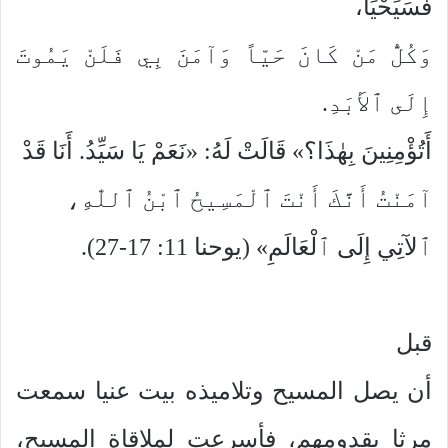
فَسَيَحْيَا،
وَكُلُّ مَنْ كَانَ حَيّاً وَآمَنَ بِي فَلَنْ يَمُوتَ
إِلَى ٱلأَبَدِ.
أَتُؤْمِنِينَ بِهٰذَا؟» قَالَتْ لَهُ: «نَعَمْ يَا سَيِّدُ. أَنَا قَدْ
آمَنْتُ أَنَّكَ أَنْتَ ٱلْمَسِيحُ ٱبْنُ ٱللّٰهِ،
ٱلآتِي إِلَى ٱلْعَالَمِ» (يوحنا 11: 17-27).
قبل
أن يصل المسيح وتلاميذه بيت عنيا سمعت
مرثا بقدومهم، فأسرعت لملاقاة المسيح،