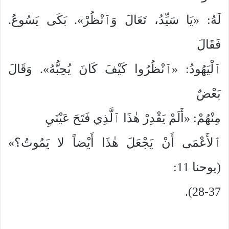
لَهُ: «يَا سَيِّدُ، تَعَالَ وَٱنْظُرْ». بَكَى يَسُوعُ.
فَقَالَ
ٱلْيَهُودُ: «ٱنْظُرُوا كَيْفَ كَانَ يُحِبُّهُ». وَقَالَ
بَعْضٌ
مِنْهُمْ: «أَلَمْ يَقْدِرْ هٰذَا ٱلَّذِي فَتَحَ عَيْنَيِ
ٱلأَعْمَى أَنْ يَجْعَلَ هٰذَا أَيْضاً لا يَمُوتُ؟»
(يوحنا 11:
28-37).