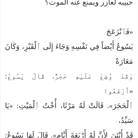
حبيبه لعازر ويمنع عنه الموت؟
«فَٱنْزَعَجَ
يَسُوعُ أَيْضاً فِي نَفْسِهِ وَجَاءَ إِلَى ٱلْقَبْرِ، وَكَانَ
مَغَارَةً
وَقَدْ وُضِعَ عَلَيْهِ حَجَرٌ. قَالَ يَسُوعُ:
«ٱرْفَعُوا
ٱلْحَجَرَ». قَالَتْ لَهُ مَرْثَا، أُخْتُ ٱلْمَيْتِ: «يَا
سَيِّدُ،
قَدْ أَنْتَنَ لأَنَّ لَهُ أَرْبَعَةَ أَيَّامٍ». قَالَ لَهَا يَسُوعُ: