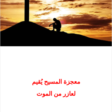
معجزة المسيح يُقيم
لعازر من الموت