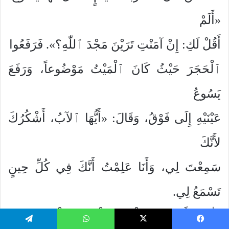
«أَلَمْ
أَقُلْ لَكِ: إِنْ آمَنْتِ تَرَيْنَ مَجْدَ ٱللّٰهِ؟». فَرَفَعُوا
ٱلْحَجَرَ حَيْثُ كَانَ ٱلْمَيْتُ مَوْضُوعاً، وَرَفَعَ
يَسُوعُ
عَيْنَيْهِ إِلَى فَوْقُ، وَقَالَ: «أَيُّهَا ٱلآبُ، أَشْكُرُكَ
لأَنَّكَ
سَمِعْتَ لِي، وَأَنَا عَلِمْتُ أَنَّكَ فِي كُلِّ حِينٍ
تَسْمَعُ لِي.
وَلٰكِنْ لأَجْلِ هٰذَا ٱلْجَمْعِ ٱلْوَاقِفِ قُلْتُ،
يسبوك
‫X
واتساب
تيلقرام