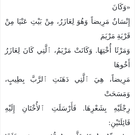
«وَكَانَ
إِنْسَانٌ مَرِيضاً وَهُوَ لِعَازَرُ، مِنْ بَيْتِ عَنْيَا مِنْ
قَرْيَةِ مَرْيَمَ
وَمَرْثَا أُخْتِهَا. وَكَانَتْ مَرْيَمُ، ٱلَّتِي كَانَ لِعَازَرُ
أَخُوهَا
مَرِيضاً، هِيَ ٱلَّتِي دَهَنَتِ ٱلرَّبَّ بِطِيبٍ،
وَمَسَحَتْ
رِجْلَيْهِ بِشَعْرِهَا. فَأَرْسَلَتِ ٱلأُخْتَانِ إِلَيْهِ
قَائِلَتَيْنِ: