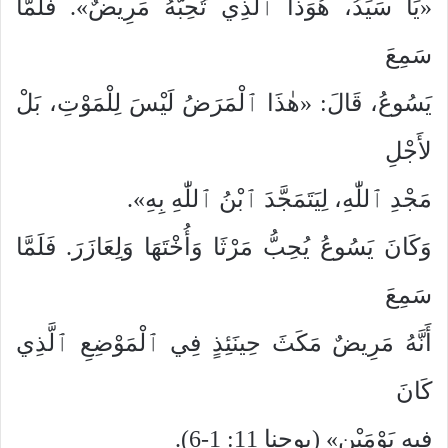
«يَا سَيِّدُ، هُوَذَا ٱلَّذِي تُحِبُّهُ مَرِيضٌ». فَلَمَّا
سَمِعَ
يَسُوعُ، قَالَ: «هٰذَا ٱلْمَرَضُ لَيْسَ لِلْمَوْتِ، بَلْ
لأَجْلِ
مَجْدِ ٱللّٰهِ، لِيَتَمَجَّدَ ٱبْنُ ٱللّٰهِ بِهِ».
وَكَانَ يَسُوعُ يُحِبُّ مَرْثَا وَأُخْتَهَا وَلِعَازَرَ. فَلَمَّا
سَمِعَ
أَنَّهُ مَرِيضٌ مَكَثَ حِينَئِذٍ فِي ٱلْمَوْضِعِ ٱلَّذِي
كَانَ
فِيهِ يَوْمَيْنِ» (يوحنا 11: 1-6).