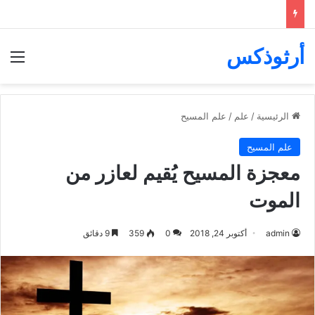
أرثوذكس
الق
الرئيسية
/
علم
/
علم المسيح
علم المسيح
معجزة المسيح يُقيم لعازر من
الموت
admin
أكتوبر 24, 2018
0
359
9 دقائق