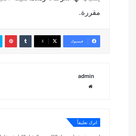
مقررة‏.
بين
فيسبوك
‫X
admin
موقع
الويب
اترك تعليقاً