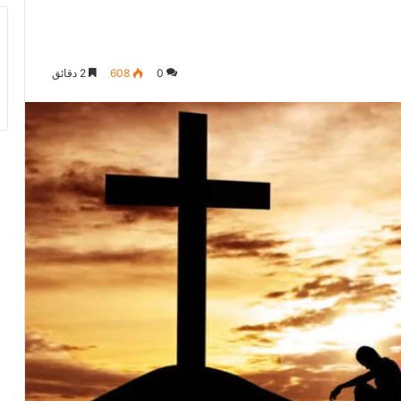
0
608
2 دقائق