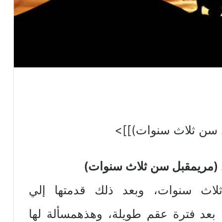
ل سن ثلاث سنوات)]]>
 (مريمقبل سن ثلاث سنوات)
لاث‏ ‏سنوات‏، ‏وبعد‏ ‏ذلك‏ ‏قدمتها‏ ‏إلي‏
ا‏ ‏بعد‏ ‏فترة‏ ‏عقم‏ ‏طويلة‏، ‏وهذه‏‏مسألة‏ ‏لها‏