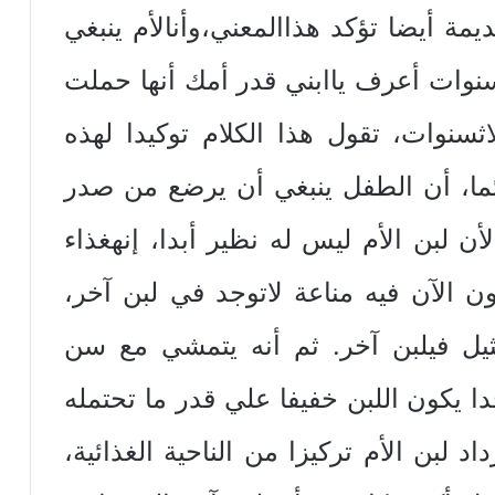
‏ ‏أيضا‏ ‏تؤكد‏ ‏هذا‏‏المعني‏،‏وأن‏‏الأم‏ ‏ينبغي‏
سنوات أعرف‏ ‏يا‏‏ابني‏ ‏قدر‏ ‏أمك‏ ‏أنها‏ ‏حملت‏
‏‏سنوات‏، ‏تقول‏ ‏هذا‏ ‏الكلام‏ ‏توكيدا‏ ‏لهذه‏
دائما‏، ‏أن‏ ‏الطفل‏ ‏ينبغي‏ ‏أن‏ ‏يرضع‏ ‏من‏ ‏صدر‏
‏ ‏لبن‏ ‏الأم‏ ‏ليس‏ ‏له‏ ‏نظير‏ ‏أبدا‏، ‏إنه‏‏غذاء‏
‏ ‏الآن‏ ‏فيه‏ ‏مناعة‏ ‏لا‏‏توجد‏ ‏في‏ ‏لبن‏ ‏آخر‏،
يل‏ ‏في‏‏لبن‏ ‏آخر‏. ‏ثم‏ ‏أنه‏ ‏يتمشي‏ ‏مع‏ ‏سن‏
 ‏يكون‏ ‏اللبن‏ ‏خفيفا‏ ‏علي‏ ‏قدر‏ ‏ما‏ ‏تحتمله‏
‏ ‏لبن‏ ‏الأم‏ ‏تركيزا‏ ‏من‏ ‏الناحية‏ ‏الغذائية‏،