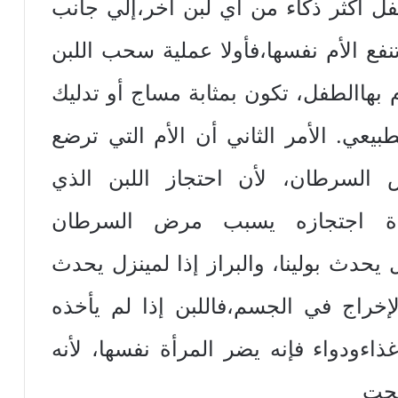
ل‏ ‏أكثر‏ ‏ذكاء‏ ‏من‏ ‏أي‏ ‏لبن‏ ‏آخر‏،‏إلي‏ ‏جانب‏
نفع‏ ‏الأم‏ ‏نفسها‏،‏فأولا‏ ‏عملية‏ ‏سحب‏ ‏اللبن‏
‏بها‏‏الطفل‏، ‏تكون‏ ‏بمثابة‏ ‏مساج‏ ‏أو‏ ‏تدليك‏
طبيعي‏. ‏الأمر‏ ‏الثاني‏ ‏أن‏ ‏الأم‏ ‏التي‏ ‏ترضع‏
‏ ‏السرطان‏، ‏لأن‏ ‏احتجاز‏ ‏اللبن‏ ‏الذي‏
لمرأة‏ ‏اجتجازه‏ ‏يسبب‏ ‏مرض‏ ‏السرطان‏
 ‏يحدث‏ ‏بولينا‏، ‏والبراز‏ ‏إذا‏ ‏لم‏‏ينزل‏ ‏يحدث‏
إخراج‏ ‏في‏ ‏الجسم‏،‏فاللبن‏ ‏إذا‏ ‏لم‏ ‏يأخذه‏
اء‏‏ودواء‏ ‏فإنه‏ ‏يضر‏ ‏المرأة‏ ‏نفسها‏، ‏لأنه‏
حت‏ ‏