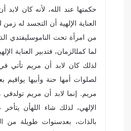
‏حكمتها‏ ‏عند‏ ‏الله‏، ‏لأنه‏ ‏كان‏ ‏لابد‏ ‏
‏العناية‏ ‏الإلهية‏ ‏أن‏ ‏التجسد‏ ‏له‏ ‏زمن ل
‏من‏ ‏امرأة‏ ‏تحت‏ ‏الناموس‏‏ليفتدي‏ ‏ال
‏لما‏ ‏كمل‏‏الزمان‏، ‏فتدبير‏ ‏العناية‏ ‏الإ
‏لذلك‏ ‏كان‏ ‏لابد‏ ‏أن‏ ‏مريم‏ ‏تأتي‏ ‏ف
‏لصلوات‏ ‏أمها‏ ‏حنة‏ ‏وأبيها‏ ‏يواقيم‏ ‏ب
‏مريم‏. ‏إنما‏ ‏لابد‏ ‏أن‏ ‏مريم‏ ‏تولد‏‏
‏الإلهي‏، ‏لذلك‏ ‏شاء‏ ‏الله‏‏أن‏ ‏يتأخر‏ 
‏بالذات‏، ‏بعد‏‏سنوات‏ ‏طويلة‏ ‏من‏ ‏ا