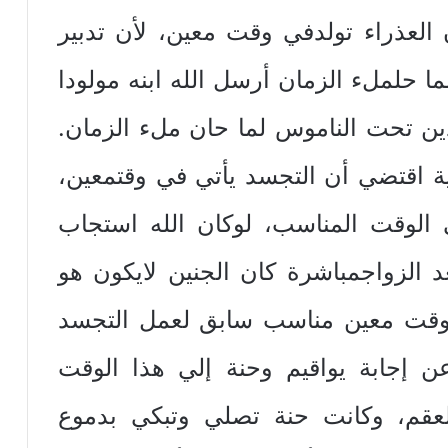
أن‏ ‏العذراء‏ ‏تولد‏‏في‏ ‏وقت‏ ‏معين‏، ‏لأن‏ ‏تدبير‏
ما‏ ‏حل‏‏ملء‏ ‏الزمان‏ ‏أرسل‏ ‏الله‏ ‏ابنه‏ ‏مولودا‏
ذين‏ ‏تحت‏ ‏الناموس لما‏ ‏حان‏ ‏ملء‏ ‏الزمان‏.
لهية‏ ‏اقتضي‏ ‏أن‏ ‏التجسد‏ ‏يأتي‏ ‏في‏ ‏وقت‏‏معين‏،
ي‏ ‏الوقت‏ ‏المناسب‏، ‏لو‏‏كان‏ ‏الله‏ ‏استجاب‏
عد‏ ‏الزواج‏‏مباشرة‏ ‏كان‏ ‏الجنين‏ ‏لايكون‏ ‏هو‏
في‏ ‏وقت‏ ‏معين‏ ‏مناسب‏ ‏سابق‏ ‏لعمل‏ ‏التجسد‏
‏عن‏ ‏إجابة‏ ‏يواقيم‏ ‏وحنة‏ ‏إلي‏ ‏هذا‏ ‏الوقت‏
لعقم‏، ‏وكانت‏ ‏حنة‏ ‏تصلي‏ ‏وتبكي‏ ‏بدموع‏