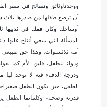
‏ووجدنا‏‏وثائق‏ ‏ونصائح في‏ ‏مصر‏ ‏القديمة
‏أن‏ ‏ترضع‏ ‏طفلها‏ ‏من‏ ‏صدرها‏ ‏ثلاث‏ ‏
‏أوساخك‏ ‏وكان‏ ‏فمك‏ ‏في‏ ‏ثدييها‏ ‏ثلاث
‏المسألة‏ ‏التي‏ ‏ينبغي‏ ‏أن‏‏نلح‏ ‏عليها‏ ‏
‏أمه‏ ‏ثلاث‏‏سنوات‏. ‏وهذا‏ ‏حق‏ ‏طبيعي‏ ‏لأن
‏ودواء‏ ‏للطفل‏، ‏فلبن‏ ‏الأم‏ ‏كما‏ ‏يقولون
‏ودرجة‏ ‏الدفء‏ ‏فيه‏ ‏لا‏ ‏توجد‏ ‏لها‏ ‏مث
‏الطفل‏، ‏حين‏ ‏يكون‏ ‏الطفل‏ ‏صغيرا‏‏جدا‏
‏قدرته‏ ‏وصحته‏، ‏وكلما‏‏نما‏ ‏الطفل‏ ‏يزداد