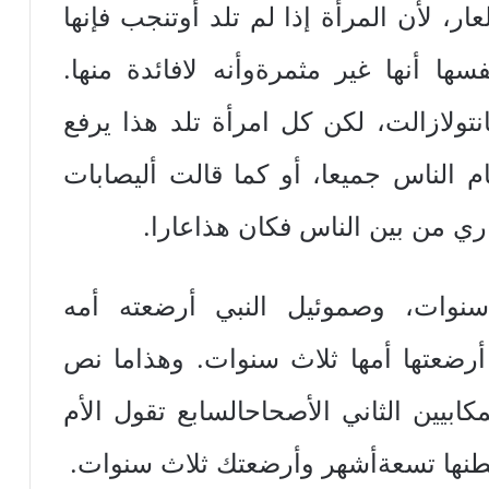
ار‏، ‏لأن‏ ‏المرأة‏ ‏إذا‏ ‏لم‏ ‏تلد‏ ‏أو‏‏تنجب‏ ‏فإنها‏
 ‏أنها‏ ‏غير‏ ‏مثمرة‏‏وأنه‏ ‏لافائدة‏ ‏منها‏.
ت‏‏ولازالت‏، ‏لكن‏ ‏كل‏ ‏امرأة‏ ‏تلد‏ ‏هذا‏ ‏يرفع‏
ام‏ ‏الناس‏ ‏جميعا‏، ‏أو‏ ‏كما‏ ‏قالت‏ ‏أليصابات‏
ي‏ ‏من‏ ‏بين‏ ‏الناس فكان‏ ‏هذا‏‏عارا‏. ‏
‏سنوات‏، ‏وصموئيل‏ ‏النبي‏ ‏أرضعته‏ ‏أمه‏
‏أرضعتها‏ ‏أمها‏ ‏ثلاث‏ ‏سنوات‏. ‏وهذا‏‏ما‏ ‏نص‏
ابيين‏ ‏الثاني‏ ‏الأصحاح‏‏السابع‏ ‏تقول‏ ‏الأم‏
 ‏بطنها‏ ‏تسعة‏‏أشهر‏ ‏وأرضعتك‏ ‏ثلاث‏ ‏سنوات‏.