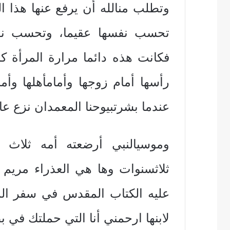
‏وتطلب‏ ‏من‏‏الله‏ ‏أن‏ ‏يرفع‏ ‏عنها‏ ‏هذا‏ ‏الع
‏تحسب‏ ‏نفسها‏ ‏عقيما‏، ‏وتحسب‏ ‏نفسها‏
‏فكانت‏ ‏هذه‏ ‏دائما‏ ‏مرارة‏ ‏المرأة‏ ‏كان
‏رأسها‏ ‏أمام‏ ‏زوجها‏ ‏وأمام‏‏أهلها‏ ‏وأم
‏عندما‏ ‏بشرت‏‏بيوحنا‏ ‏المعمدان نزع‏ ‏عار
وموسي‏‏النبي‏ ‏أرضعته‏ ‏أمه‏ ‏ثلاث‏ 
‏ثلاث‏‏سنوات‏ ‏وها‏ ‏هي‏ ‏العذراء‏ ‏مريم‏ 
‏عليه‏ ‏الكتاب‏ ‏المقدس‏ ‏في‏ ‏سفر‏ ‏المك
‏لابنها ارحمني‏ ‏أنا‏ ‏التي‏ ‏حملتك‏ ‏في‏