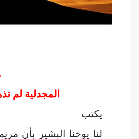
م
المجدلية لم تذ
يكتب
لنا يوحنا البشير بأن مري