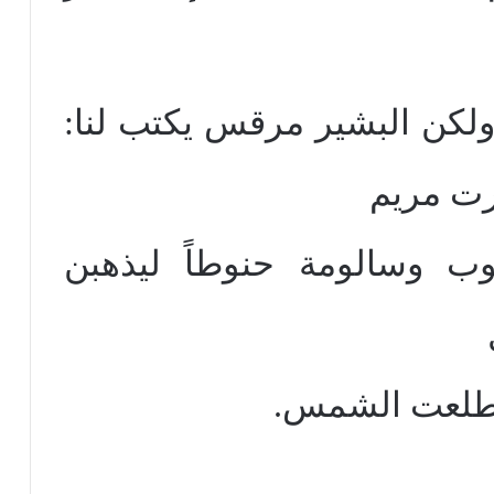
 ولكن البشير مرقس يكتب لنا:
رت مريم
وب وسالومة حنوطاً ليذهبن
ذ طلعت الشمس.