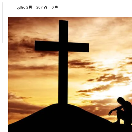
0
207
2 دقائق