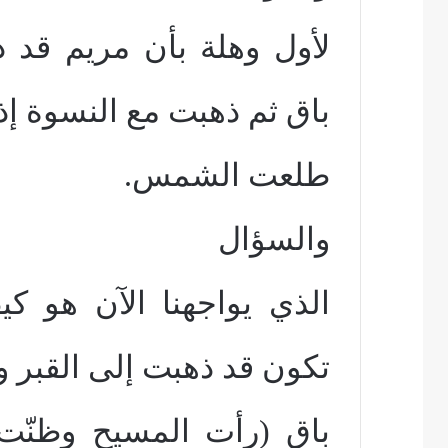
لأول وهلة بأن مريم قد ذه
باق ثم ذهبت مع النسوة إذ
طلعت الشمس.
والسؤال
الذي يواجهنا الآن هو ك
تكون قد ذهبت إلى القبر و
باق (رأت المسيح وظنّت أ