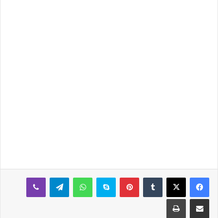
بينتيريست
سكايب
واتساب
تيلقرام
ڤايبر
مشاركة عبر البريد
طباعة