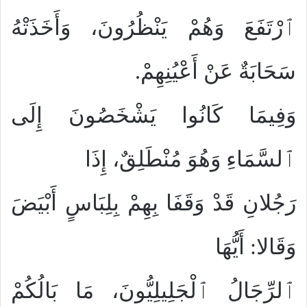
ٱرْتَفَعَ وَهُمْ يَنْظُرُونَ، وَأَخَذَتْهُ
سَحَابَةٌ عَنْ أَعْيُنِهِمْ.
وَفِيمَا كَانُوا يَشْخَصُونَ إِلَى
ٱلسَّمَاءِ وَهُوَ مُنْطَلِقٌ، إِذَا
رَجُلانِ قَدْ وَقَفَا بِهِمْ بِلِبَاسٍ أَبْيَضَ
وَقَالا: أَيُّهَا
ٱلرِّجَالُ ٱلْجَلِيلِيُّونَ، مَا بَالُكُمْ