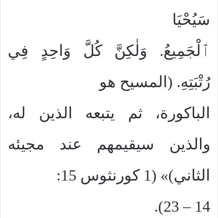
سَيُحْيَا
ٱلْجَمِيعُ. وَلٰكِنَّ كُلَّ وَاحِدٍ فِي
رُتْبَتِهِ. (المسيح هو
الباكورة، ثم يتبعه الذين له،
والذين سيقيمهم عند مجيئه
الثاني)» (1 كورنثوس 15:
14 – 23).