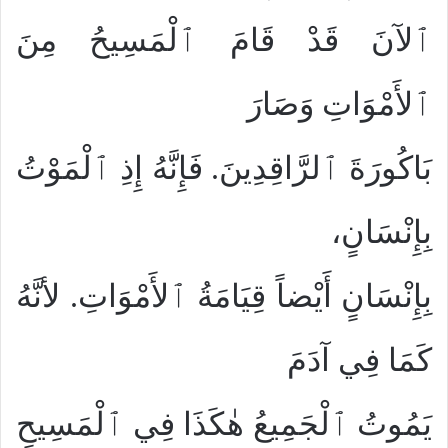
ٱلآنَ قَدْ قَامَ ٱلْمَسِيحُ مِنَ
ٱلأَمْوَاتِ وَصَارَ
بَاكُورَةَ ٱلرَّاقِدِينَ. فَإِنَّهُ إِذِ ٱلْمَوْتُ
بِإِنْسَانٍ،
بِإِنْسَانٍ أَيْضاً قِيَامَةُ ٱلأَمْوَاتِ. لأنَّهُ
كَمَا فِي آدَمَ
يَمُوتُ ٱلْجَمِيعُ هٰكَذَا فِي ٱلْمَسِيحِ