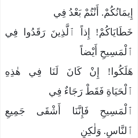
إِيمَانُكُمْ. أَنْتُمْ بَعْدُ فِي
خَطَايَاكُمْ! إِذاً ٱلَّذِينَ رَقَدُوا فِي
ٱلْمَسِيحِ أَيْضاً
هَلَكُوا! إِنْ كَانَ لَنَا فِي هٰذِهِ
ٱلْحَيَاةِ فَقَطْ رَجَاءٌ فِي
ٱلْمَسِيحِ فَإِنَّنَا أَشْقَى جَمِيعِ
ٱلنَّاسِ. وَلٰكِنِ