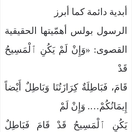
أبدية دائمة كما أبرز
الرسول بولس أهمّيتها الحقيقية
القصوى: «وَإِنْ لَمْ يَكُنِ ٱلْمَسِيحُ
قَدْ
قَامَ، فَبَاطِلَةٌ كِرَازَتُنَا وَبَاطِلٌ أَيْضاً
إِيمَانُكُمْ…. وَإِنْ لَمْ
يَكُنِ ٱلْمَسِيحُ قَدْ قَامَ فَبَاطِلٌ