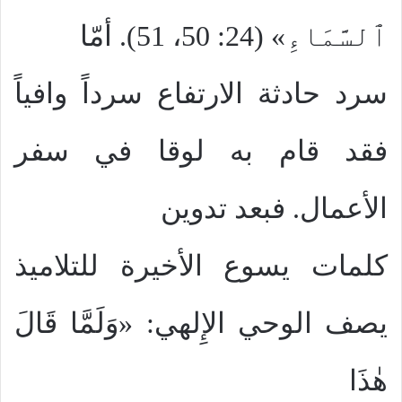
ٱلسَّمَاءِ» (24: 50، 51). أمّا
سرد حادثة الارتفاع سرداً وافياً
فقد قام به لوقا في سفر
الأعمال. فبعد تدوين
كلمات يسوع الأخيرة للتلاميذ
يصف الوحي الإِلهي: «وَلَمَّا قَالَ
هٰذَا