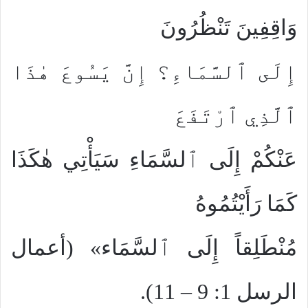
وَاقِفِينَ تَنْظُرُونَ
إِلَى ٱلسَّمَاءِ؟ إِنَّ يَسُوعَ هٰذَا
ٱلَّذِي ٱرْتَفَعَ
عَنْكُمْ إِلَى ٱلسَّمَاءِ سَيَأْتِي هٰكَذَا
كَمَا رَأَيْتُمُوهُ
مُنْطَلِقاً إِلَى ٱلسَّمَاء» (أعمال
الرسل 1: 9 – 11).