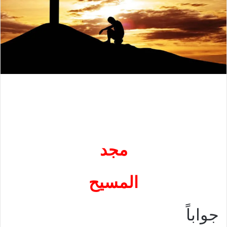
مجد
المسيح
جواباً