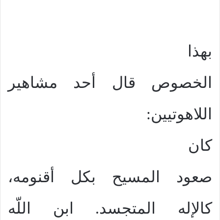
بهذا
الخصوص قال أحد مشاهير
اللاهوتيين:
كان
صعود المسيح بكل أقنومه،
كالإله المتجسد. ابن اللّه