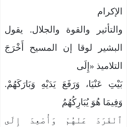
الإكرام
والتأثير والقوة والجلال. يقول
البشير لوقا إن المسيح أَخْرَجَ
التلاميذ «إِلَى
بَيْتِ عَنْيَا، وَرَفَعَ يَدَيْهِ وَبَارَكَهُمْ.
وَفِيمَا هُوَ يُبَارِكُهُمُ
ٱنْفَرَدَ عَنْهُمْ وَأُصْعِدَ إِلَى