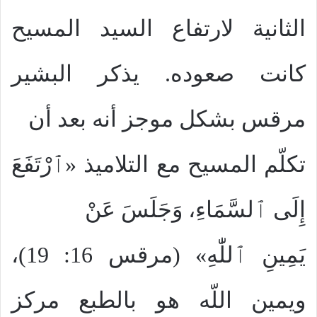
الثانية لارتفاع السيد المسيح
كانت صعوده. يذكر البشير
مرقس بشكل موجز أنه بعد أن
تكلّم المسيح مع التلاميذ «ٱرْتَفَعَ
إِلَى ٱلسَّمَاءِ، وَجَلَسَ عَنْ
يَمِينِ ٱللّٰهِ» (مرقس 16: 19)،
ويمين اللّه هو بالطبع مركز