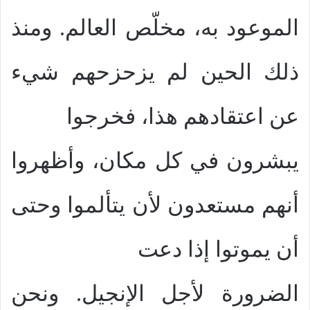
الموعود به، مخلّص العالم. ومنذ
ذلك الحين لم يزحزحهم شيء
عن اعتقادهم هذا، فخرجوا
يبشرون في كل مكان، وأظهروا
أنهم مستعدون لأن يتألموا وحتى
أن يموتوا إذا دعت
الضرورة لأجل الإنجيل. ونحن