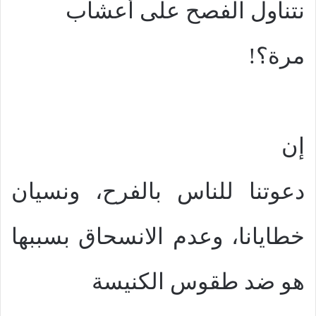
نتناول الفصح على أعشاب
مرة؟!
إن
دعوتنا للناس بالفرح، ونسيان
خطايانا، وعدم الانسحاق بسببها
هو ضد طقوس الكنيسة