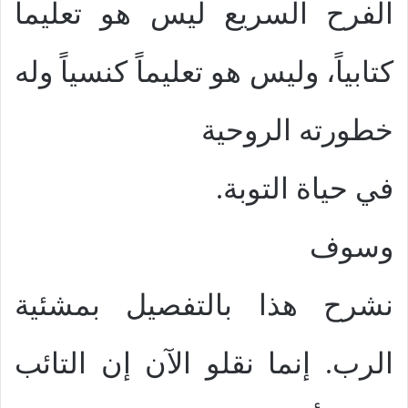
الفرح السريع ليس هو تعليماً
كتابياً، وليس هو تعليماً كنسياً وله
خطورته الروحية
في حياة التوبة.
وسوف
نشرح هذا بالتفصيل بمشئية
الرب. إنما نقلو الآن إن التائب