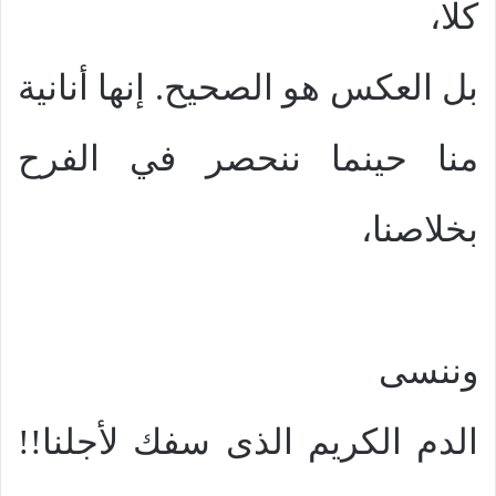
كلا،
بل العكس هو الصحيح. إنها أنانية
منا حينما ننحصر في الفرح
بخلاصنا،
وننسى
الدم الكريم الذى سفك لأجلنا!!