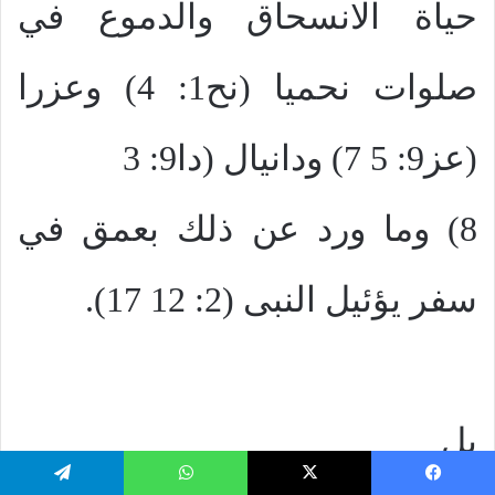
حياة الانسحاق والدموع في
صلوات نحميا (نح1: 4) وعزرا
(عز9: 5 7) ودانيال (دا9: 3
8) وما ورد عن ذلك بعمق في
سفر يؤئيل النبى (2: 12 17).
بل
يسبوك
‫X
واتساب
تيلقرام