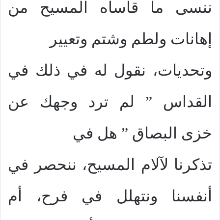
ننسى ما قاساه المسيح من
إهانات ولطم وشتم وتعيير
وتحديات، نقول له في ذلك في
القداس ” لم ترد وجهك عن
خزى البصاق ” هل في
تذكرنا لآلام المسيح، ننحصر في
أنفسنا ونتهلل في فرح، أم