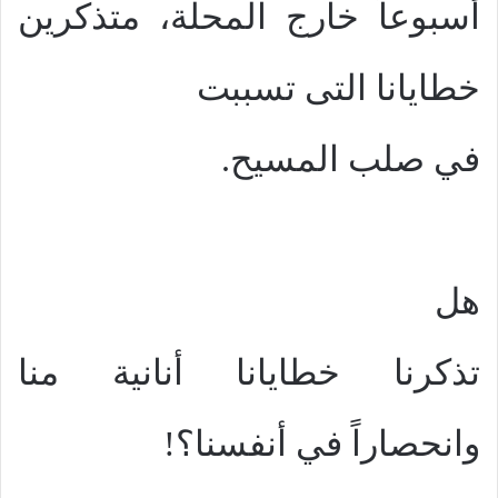
أسبوعاً خارج المحلة، متذكرين
خطايانا التى تسببت
في صلب المسيح.
هل
تذكرنا خطايانا أنانية منا
وانحصاراً في أنفسنا؟!