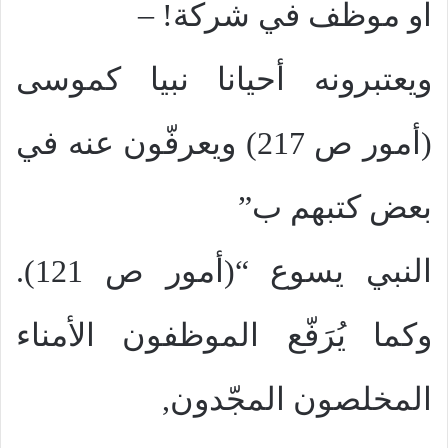
او موظف في شركة! –
ويعتبرونه أحيانا نبيا كموسى
(أمور ص 217) ويعرفّون عنه في
بعض كتبهم ب”
النبي يسوع “(أمور ص 121).
وكما يُرَفّع الموظفون الأمناء
المخلصون المجّدون,