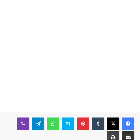
بينتيريست
سكايب
واتساب
تيلقرام
ڤايبر
مشاركة عبر البريد
طباعة