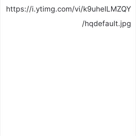
https://i.ytimg.com/vi/k9uheILMZQY
/hqdefault.jpg