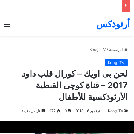
أرثوذكس
الق
الرئيسية
/
Koogi TV
Koogi TV
لحن بى اويك – كورال قلب داود
2017 – قناة كوچى القبطية
الأرثوذكسية للأطفال
Koogi TV
نوفمبر 16, 2018
0
172
أقل من دقيقة