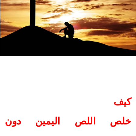
كيف
خلص اللص اليمين دون